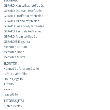
TERMÉKEK
GERARD Klasszikus tetőfedés
GERARD Diamant tetőfedés
GERARD Hódfarkú tetőfedés
GERARD Milano tetőfedés
GERARD Fazsindely tetőfedés
GERARD Zsindely tetőfedés
GERARD Alpin tetőfedés
GERARD® Eleganta
Metrotile Roman
Metrotile Bond
Metrotile Mistral
ELŐNYÖK
Könnyű és földrengésálló
Szél- és viharálló
Hó- és jégálló
Tűzálló
Zajálló
Jégesőálló
TETŐFELÚJÍTÁS
Ajánlólevelek