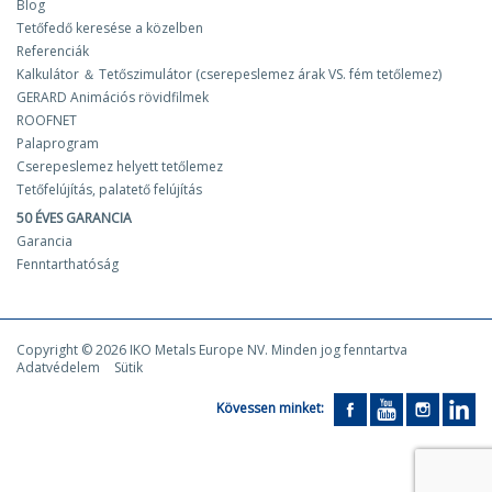
Blog
Tetőfedő keresése a közelben
Referenciák
Kalkulátor ＆ Tetőszimulátor (cserepeslemez árak VS. fém tetőlemez)
GERARD Animációs rövidfilmek
ROOFNET
Palaprogram
Cserepeslemez helyett tetőlemez
Tetőfelújítás, palatető felújítás
50 ÉVES GARANCIA
Garancia
Fenntarthatóság
Copyright © 2026 IKO Metals Europe NV. Minden jog fenntartva
Adatvédelem
Sütik
Kövessen minket: