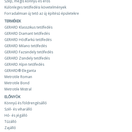
Szép, mégis könnyű és erős
Különleges tetőfedési követelmények
Forradalmian új tető az új építésű épületekre
TERMÉKEK
GERARD Klasszikus tetőfedés
GERARD Diamant tetőfedés
GERARD Hódfarkú tetőfedés
GERARD Milano tetőfedés
GERARD Fazsindely tetőfedés
GERARD Zsindely tetőfedés
GERARD Alpin tetőfedés
GERARD® Eleganta
Metrotile Roman
Metrotile Bond
Metrotile Mistral
ELŐNYÖK
Könnyű és földrengésálló
Szél- és viharálló
Hó- és jégálló
Tűzálló
Zajálló