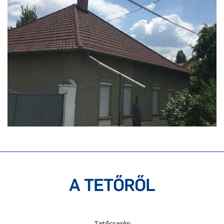
A TETŐRŐL
Tetőcserép