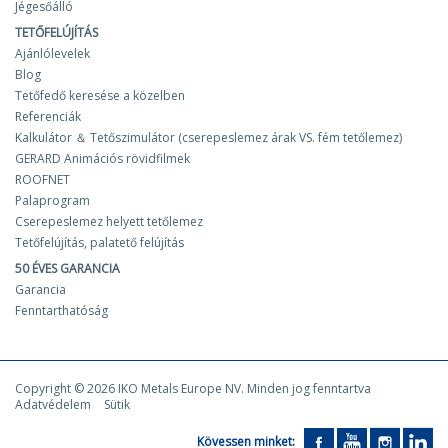
Jégesőálló
TETŐFELÚJÍTÁS
Ajánlólevelek
Blog
Tetőfedő keresése a közelben
Referenciák
Kalkulátor ＆ Tetőszimulátor (cserepeslemez árak VS. fém tetőlemez)
GERARD Animációs rövidfilmek
ROOFNET
Palaprogram
Cserepeslemez helyett tetőlemez
Tetőfelújítás, palatető felújítás
50 ÉVES GARANCIA
Garancia
Fenntarthatóság
Copyright © 2026 IKO Metals Europe NV. Minden jog fenntartva
Adatvédelem
Sütik
Kövessen minket: