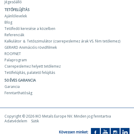
Jégesőálló
TETŐFELÚJÍTÁS
Ajánlólevelek
Blog
Tetőfedő keresése a közelben
Referenciák
Kalkulátor ＆ Tetőszimulátor (cserepeslemez árak VS. fém tetőlemez)
GERARD Animációs rövidfilmek
ROOFNET
Palaprogram
Cserepeslemez helyett tetőlemez
Tetőfelújítás, palatető felújítás
50 ÉVES GARANCIA
Garancia
Fenntarthatóság
Copyright © 2026 IKO Metals Europe NV. Minden jog fenntartva
Adatvédelem
Sütik
Kövessen minket: