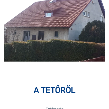
A TETŐRŐL
Tetőcserép