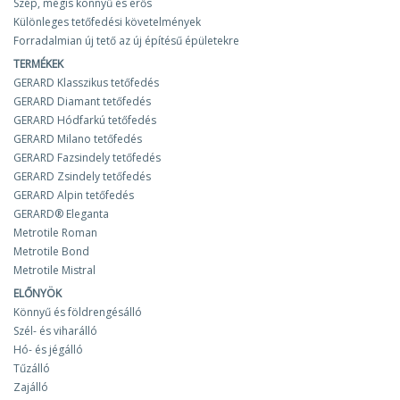
Szép, mégis könnyű és erős
Különleges tetőfedési követelmények
Forradalmian új tető az új építésű épületekre
TERMÉKEK
GERARD Klasszikus tetőfedés
GERARD Diamant tetőfedés
GERARD Hódfarkú tetőfedés
GERARD Milano tetőfedés
GERARD Fazsindely tetőfedés
GERARD Zsindely tetőfedés
GERARD Alpin tetőfedés
GERARD® Eleganta
Metrotile Roman
Metrotile Bond
Metrotile Mistral
ELŐNYÖK
Könnyű és földrengésálló
Szél- és viharálló
Hó- és jégálló
Tűzálló
Zajálló