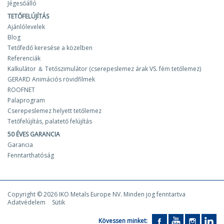
Jégesőálló
TETŐFELÚJÍTÁS
Ajánlólevelek
Blog
Tetőfedő keresése a közelben
Referenciák
Kalkulátor ＆ Tetőszimulátor (cserepeslemez árak VS. fém tetőlemez)
GERARD Animációs rövidfilmek
ROOFNET
Palaprogram
Cserepeslemez helyett tetőlemez
Tetőfelújítás, palatető felújítás
50 ÉVES GARANCIA
Garancia
Fenntarthatóság
Copyright © 2026 IKO Metals Europe NV. Minden jog fenntartva
Adatvédelem
Sütik
Kövessen minket: