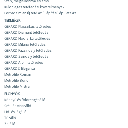
Szép, mégis könnyű és erős
Különleges tetőfedési követelmények
Forradalmian új tető az új építésű épületekre
TERMÉKEK
GERARD Klasszikus tetőfedés
GERARD Diamant tetőfedés
GERARD Hódfarkú tetőfedés
GERARD Milano tetőfedés
GERARD Fazsindely tetőfedés
GERARD Zsindely tetőfedés
GERARD Alpin tetőfedés
GERARD® Eleganta
Metrotile Roman
Metrotile Bond
Metrotile Mistral
ELŐNYÖK
Könnyű és földrengésálló
Szél- és viharálló
Hó- és jégálló
Tűzálló
Zajálló