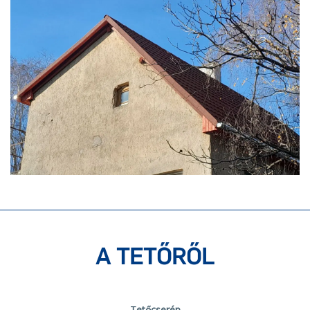
A TETŐRŐL
Tetőcserép