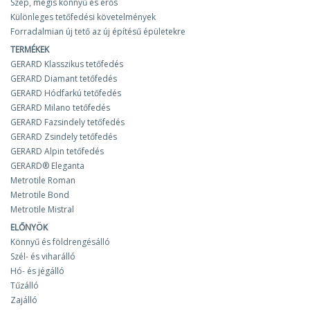
Szép, mégis könnyű és erős
Különleges tetőfedési követelmények
Forradalmian új tető az új építésű épületekre
TERMÉKEK
GERARD Klasszikus tetőfedés
GERARD Diamant tetőfedés
GERARD Hódfarkú tetőfedés
GERARD Milano tetőfedés
GERARD Fazsindely tetőfedés
GERARD Zsindely tetőfedés
GERARD Alpin tetőfedés
GERARD® Eleganta
Metrotile Roman
Metrotile Bond
Metrotile Mistral
ELŐNYÖK
Könnyű és földrengésálló
Szél- és viharálló
Hó- és jégálló
Tűzálló
Zajálló