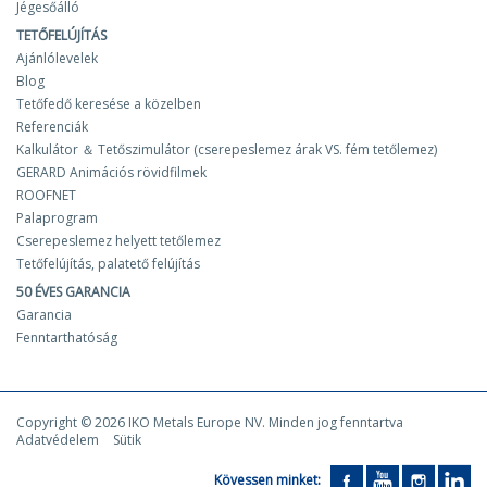
Jégesőálló
TETŐFELÚJÍTÁS
Ajánlólevelek
Blog
Tetőfedő keresése a közelben
Referenciák
Kalkulátor ＆ Tetőszimulátor (cserepeslemez árak VS. fém tetőlemez)
GERARD Animációs rövidfilmek
ROOFNET
Palaprogram
Cserepeslemez helyett tetőlemez
Tetőfelújítás, palatető felújítás
50 ÉVES GARANCIA
Garancia
Fenntarthatóság
Copyright © 2026 IKO Metals Europe NV. Minden jog fenntartva
Adatvédelem
Sütik
Kövessen minket: