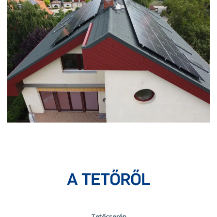
A TETŐRŐL
Tetőcserép