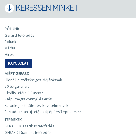
KERESSEN MINKET
RÓLUNK
Gerard tetőfedés
Rólunk
Média
Hírek
KAPCSOLAT
MIÉRT GERARD
Ellenáll a szélsőséges időjárásnak
50 év garancia
Ideális tetőfelújításhoz
Szép, mégis könnyű és erős
Különleges tetőfedési követelmények
Forradalmian új tető az új építésű épületekre
TERMÉKEK
GERARD Klasszikus tetőfedés
GERARD Diamant tetőfedés