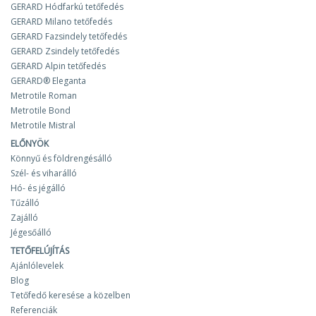
GERARD Hódfarkú tetőfedés
GERARD Milano tetőfedés
GERARD Fazsindely tetőfedés
GERARD Zsindely tetőfedés
GERARD Alpin tetőfedés
GERARD® Eleganta
Metrotile Roman
Metrotile Bond
Metrotile Mistral
ELŐNYÖK
Könnyű és földrengésálló
Szél- és viharálló
Hó- és jégálló
Tűzálló
Zajálló
Jégesőálló
TETŐFELÚJÍTÁS
Ajánlólevelek
Blog
Tetőfedő keresése a közelben
Referenciák