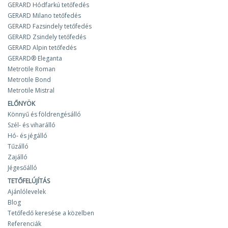
GERARD Hódfarkú tetőfedés
GERARD Milano tetőfedés
GERARD Fazsindely tetőfedés
GERARD Zsindely tetőfedés
GERARD Alpin tetőfedés
GERARD® Eleganta
Metrotile Roman
Metrotile Bond
Metrotile Mistral
ELŐNYÖK
Könnyű és földrengésálló
Szél- és viharálló
Hó- és jégálló
Tűzálló
Zajálló
Jégesőálló
TETŐFELÚJÍTÁS
Ajánlólevelek
Blog
Tetőfedő keresése a közelben
Referenciák