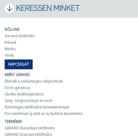
KERESSEN MINKET
RÓLUNK
Gerard tetőfedés
Rólunk
Média
Hírek
KAPCSOLAT
MIÉRT GERARD
Ellenáll a szélsőséges időjárásnak
50 év garancia
Ideális tetőfelújításhoz
Szép, mégis könnyű és erős
Különleges tetőfedési követelmények
Forradalmian új tető az új építésű épületekre
TERMÉKEK
GERARD Klasszikus tetőfedés
GERARD Diamant tetőfedés