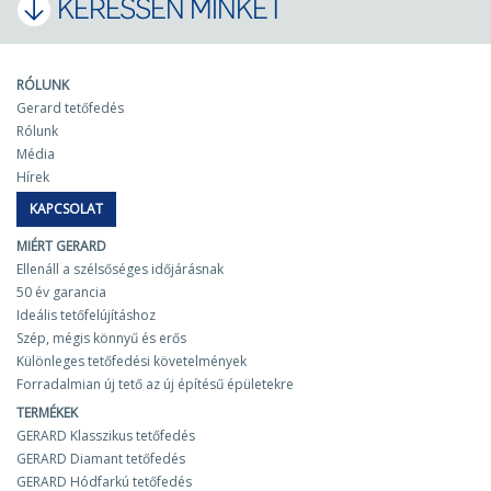
KERESSEN MINKET
RÓLUNK
Gerard tetőfedés
Rólunk
Média
Hírek
KAPCSOLAT
MIÉRT GERARD
Ellenáll a szélsőséges időjárásnak
50 év garancia
Ideális tetőfelújításhoz
Szép, mégis könnyű és erős
Különleges tetőfedési követelmények
Forradalmian új tető az új építésű épületekre
TERMÉKEK
GERARD Klasszikus tetőfedés
GERARD Diamant tetőfedés
GERARD Hódfarkú tetőfedés