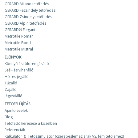
GERARD Milano tetőfedés
GERARD Fazsindely tetőfedés
GERARD Zsindely tetőfedés
GERARD Alpin tetőfedés
GERARD® Eleganta
Metrotile Roman
Metrotile Bond
Metrotile Mistral
ELŐNYÖK
Könnyű és földrengésálló
Szél- és viharálló
Hó- és jégálló
Tűzálló
Zajálló
Jégesőálló
TETŐFELÚJÍTÁS
Ajánlólevelek
Blog
Tetőfedő keresése a közelben
Referenciák
Kalkulátor ＆ Tetőszimulátor (cserepeslemez árak VS. fém tetőlemez)