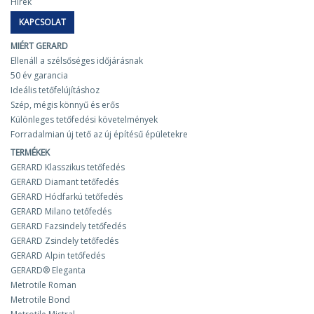
Hírek
KAPCSOLAT
MIÉRT GERARD
Ellenáll a szélsőséges időjárásnak
50 év garancia
Ideális tetőfelújításhoz
Szép, mégis könnyű és erős
Különleges tetőfedési követelmények
Forradalmian új tető az új építésű épületekre
TERMÉKEK
GERARD Klasszikus tetőfedés
GERARD Diamant tetőfedés
GERARD Hódfarkú tetőfedés
GERARD Milano tetőfedés
GERARD Fazsindely tetőfedés
GERARD Zsindely tetőfedés
GERARD Alpin tetőfedés
GERARD® Eleganta
Metrotile Roman
Metrotile Bond