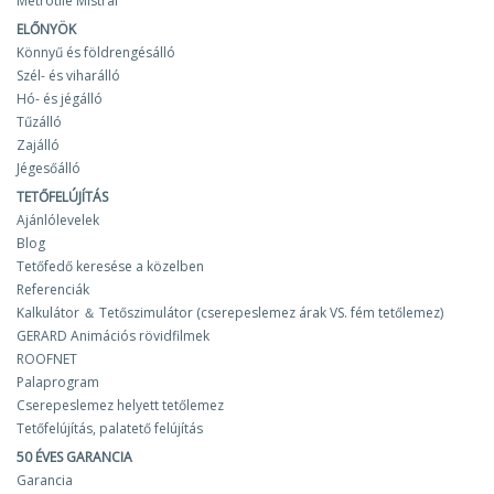
Metrotile Mistral
ELŐNYÖK
Könnyű és földrengésálló
Szél- és viharálló
Hó- és jégálló
Tűzálló
Zajálló
Jégesőálló
TETŐFELÚJÍTÁS
Ajánlólevelek
Blog
Tetőfedő keresése a közelben
Referenciák
Kalkulátor ＆ Tetőszimulátor (cserepeslemez árak VS. fém tetőlemez)
GERARD Animációs rövidfilmek
ROOFNET
Palaprogram
Cserepeslemez helyett tetőlemez
Tetőfelújítás, palatető felújítás
50 ÉVES GARANCIA
Garancia