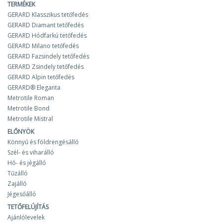
TERMÉKEK
GERARD Klasszikus tetőfedés
GERARD Diamant tetőfedés
GERARD Hódfarkú tetőfedés
GERARD Milano tetőfedés
GERARD Fazsindely tetőfedés
GERARD Zsindely tetőfedés
GERARD Alpin tetőfedés
GERARD® Eleganta
Metrotile Roman
Metrotile Bond
Metrotile Mistral
ELŐNYÖK
Könnyű és földrengésálló
Szél- és viharálló
Hó- és jégálló
Tűzálló
Zajálló
Jégesőálló
TETŐFELÚJÍTÁS
Ajánlólevelek