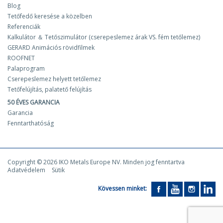
Blog
Tetőfedő keresése a közelben
Referenciák
Kalkulátor ＆ Tetőszimulátor (cserepeslemez árak VS. fém tetőlemez)
GERARD Animációs rövidfilmek
ROOFNET
Palaprogram
Cserepeslemez helyett tetőlemez
Tetőfelújítás, palatető felújítás
50 ÉVES GARANCIA
Garancia
Fenntarthatóság
Copyright © 2026 IKO Metals Europe NV. Minden jog fenntartva
Adatvédelem
Sütik
Kövessen minket: