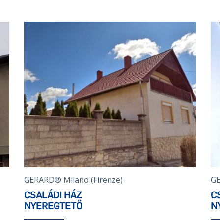
GERARD® Milano (Firenze)
GE
CSALÁDI HÁZ
C
NYEREGTETŐ
N