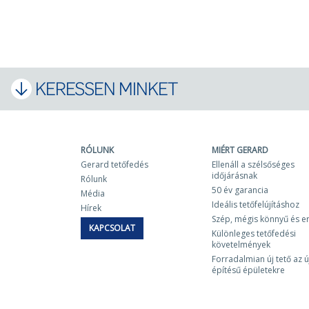
KERESSEN MINKET
RÓLUNK
MIÉRT GERARD
Gerard tetőfedés
Ellenáll a szélsőséges
időjárásnak
Rólunk
50 év garancia
Média
Ideális tetőfelújításhoz
Hírek
Szép, mégis könnyű és e
KAPCSOLAT
Különleges tetőfedési
követelmények
Forradalmian új tető az ú
építésű épületekre