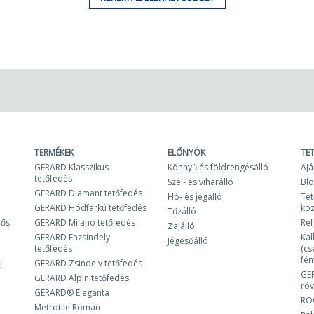
TERMÉKEK
ELŐNYÖK
TE
GERARD Klasszikus
Könnyű és földrengésálló
Ajá
tetőfedés
Szél- és viharálló
Bl
GERARD Diamant tetőfedés
Hó- és jégálló
Tet
GERARD Hódfarkú tetőfedés
kö
Tűzálló
rős
GERARD Milano tetőfedés
Ref
Zajálló
GERARD Fazsindely
Kal
Jégesőálló
tetőfedés
(cs
fém
j
GERARD Zsindely tetőfedés
GE
GERARD Alpin tetőfedés
röv
GERARD® Eleganta
RO
Metrotile Roman