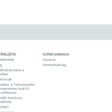
TŐFELÚJÍTÁS
50 ÉVES GARANCIA
nlólevelek
Garancia
og
Fenntarthatóság
őfedő keresése a
zelben
erenciák
kulátor ＆ Tetőszimulátor
erepeslemez árak VS.
 tetőlemez)
RARD Animációs
idfilmek
OFNET