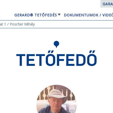
GARA
GERARD® TETŐFEDÉS
DOKUMENTUMOK / VIDE
EQUBE NAPELEMES TETŐRENDSZER
at 1
Poscher Mihály
TETŐFEDŐ