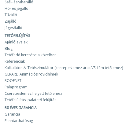
Szél- és viharálló
Hó- és jégálló
Tűzálló
Zajálló
Jégesőálló
TETŐFELÚJÍTÁS
Ajánlólevelek
Blog
Tetőfedő keresése a közelben
Referenciák
Kalkulátor ＆ Tetőszimulátor (cserepeslemez árak VS. fém tetőlemez)
GERARD Animációs rövidfilmek
ROOFNET
Palaprogram
Cserepeslemez helyett tetőlemez
Tetőfelújítás, palatető felújítás
50 ÉVES GARANCIA
Garancia
Fenntarthatóság