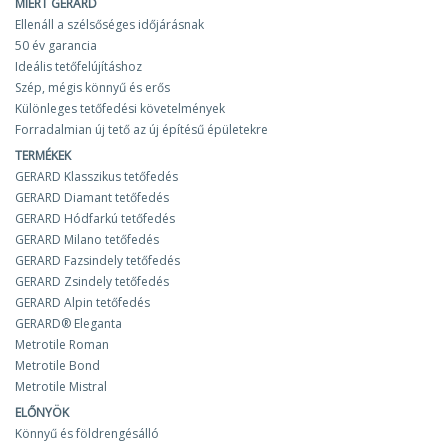
MIÉRT GERARD
Ellenáll a szélsőséges időjárásnak
50 év garancia
Ideális tetőfelújításhoz
Szép, mégis könnyű és erős
Különleges tetőfedési követelmények
Forradalmian új tető az új építésű épületekre
TERMÉKEK
GERARD Klasszikus tetőfedés
GERARD Diamant tetőfedés
GERARD Hódfarkú tetőfedés
GERARD Milano tetőfedés
GERARD Fazsindely tetőfedés
GERARD Zsindely tetőfedés
GERARD Alpin tetőfedés
GERARD® Eleganta
Metrotile Roman
Metrotile Bond
Metrotile Mistral
ELŐNYÖK
Könnyű és földrengésálló