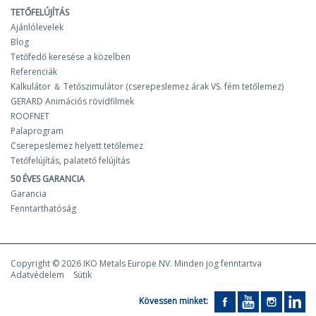
TETŐFELÚJÍTÁS
Ajánlólevelek
Blog
Tetőfedő keresése a közelben
Referenciák
Kalkulátor ＆ Tetőszimulátor (cserepeslemez árak VS. fém tetőlemez)
GERARD Animációs rövidfilmek
ROOFNET
Palaprogram
Cserepeslemez helyett tetőlemez
Tetőfelújítás, palatető felújítás
50 ÉVES GARANCIA
Garancia
Fenntarthatóság
Copyright © 2026 IKO Metals Europe NV. Minden jog fenntartva
Adatvédelem
Sütik
Kövessen minket: