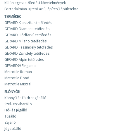
Különleges tetőfedési követelmények
Forradalmian új tető az új építésű épületekre
TERMÉKEK
GERARD Klasszikus tetőfedés
GERARD Diamant tetőfedés
GERARD Hódfarkú tetőfedés
GERARD Milano tetőfedés
GERARD Fazsindely tetőfedés
GERARD Zsindely tetőfedés
GERARD Alpin tetőfedés
GERARD® Eleganta
Metrotile Roman
Metrotile Bond
Metrotile Mistral
ELŐNYÖK
Könnyű és földrengésálló
Szél- és viharálló
Hó- és jégálló
Tűzálló
Zajálló
Jégesőálló