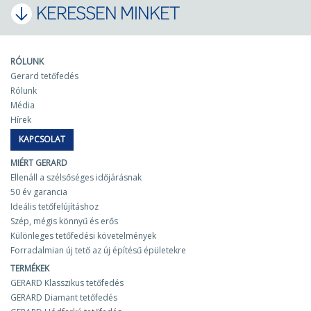
KERESSEN MINKET
RÓLUNK
Gerard tetőfedés
Rólunk
Média
Hírek
KAPCSOLAT
MIÉRT GERARD
Ellenáll a szélsőséges időjárásnak
50 év garancia
Ideális tetőfelújításhoz
Szép, mégis könnyű és erős
Különleges tetőfedési követelmények
Forradalmian új tető az új építésű épületekre
TERMÉKEK
GERARD Klasszikus tetőfedés
GERARD Diamant tetőfedés