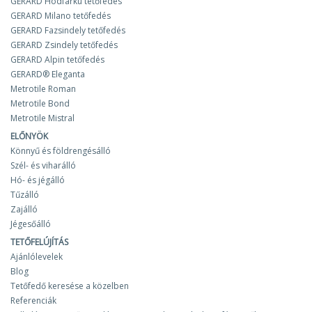
GERARD Hódfarkú tetőfedés
GERARD Milano tetőfedés
GERARD Fazsindely tetőfedés
GERARD Zsindely tetőfedés
GERARD Alpin tetőfedés
GERARD® Eleganta
Metrotile Roman
Metrotile Bond
Metrotile Mistral
ELŐNYÖK
Könnyű és földrengésálló
Szél- és viharálló
Hó- és jégálló
Tűzálló
Zajálló
Jégesőálló
TETŐFELÚJÍTÁS
Ajánlólevelek
Blog
Tetőfedő keresése a közelben
Referenciák