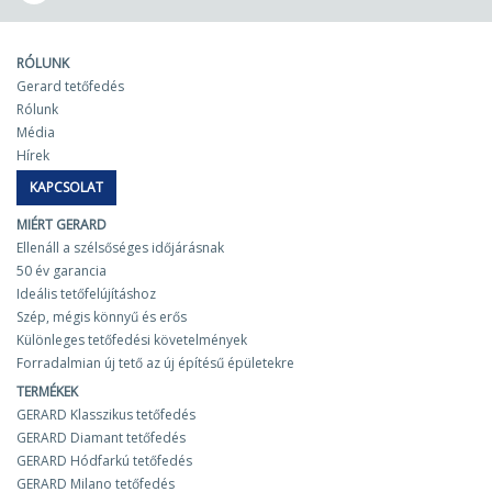
RÓLUNK
Gerard tetőfedés
Rólunk
Média
Hírek
KAPCSOLAT
MIÉRT GERARD
Ellenáll a szélsőséges időjárásnak
50 év garancia
Ideális tetőfelújításhoz
Szép, mégis könnyű és erős
Különleges tetőfedési követelmények
Forradalmian új tető az új építésű épületekre
TERMÉKEK
GERARD Klasszikus tetőfedés
GERARD Diamant tetőfedés
GERARD Hódfarkú tetőfedés
GERARD Milano tetőfedés