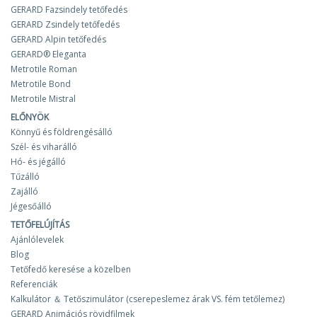
GERARD Fazsindely tetőfedés
GERARD Zsindely tetőfedés
GERARD Alpin tetőfedés
GERARD® Eleganta
Metrotile Roman
Metrotile Bond
Metrotile Mistral
ELŐNYÖK
Könnyű és földrengésálló
Szél- és viharálló
Hó- és jégálló
Tűzálló
Zajálló
Jégesőálló
TETŐFELÚJÍTÁS
Ajánlólevelek
Blog
Tetőfedő keresése a közelben
Referenciák
Kalkulátor ＆ Tetőszimulátor (cserepeslemez árak VS. fém tetőlemez)
GERARD Animációs rövidfilmek