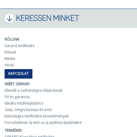
KERESSEN MINKET
RÓLUNK
Gerard tetőfedés
Rólunk
Média
Hírek
KAPCSOLAT
MIÉRT GERARD
Ellenáll a szélsőséges időjárásnak
50 év garancia
Ideális tetőfelújításhoz
Szép, mégis könnyű és erős
Különleges tetőfedési követelmények
Forradalmian új tető az új építésű épületekre
TERMÉKEK
GERARD Klasszikus tetőfedés