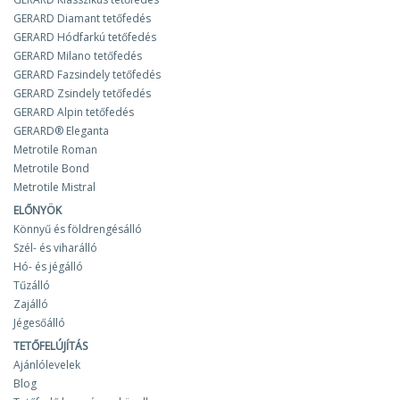
GERARD Diamant tetőfedés
GERARD Hódfarkú tetőfedés
GERARD Milano tetőfedés
GERARD Fazsindely tetőfedés
GERARD Zsindely tetőfedés
GERARD Alpin tetőfedés
GERARD® Eleganta
Metrotile Roman
Metrotile Bond
Metrotile Mistral
ELŐNYÖK
Könnyű és földrengésálló
Szél- és viharálló
Hó- és jégálló
Tűzálló
Zajálló
Jégesőálló
TETŐFELÚJÍTÁS
Ajánlólevelek
Blog