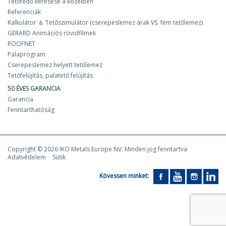
Tetőfedő keresése a közelben
Referenciák
Kalkulátor ＆ Tetőszimulátor (cserepeslemez árak VS. fém tetőlemez)
GERARD Animációs rövidfilmek
ROOFNET
Palaprogram
Cserepeslemez helyett tetőlemez
Tetőfelújítás, palatető felújítás
50 ÉVES GARANCIA
Garancia
Fenntarthatóság
Copyright © 2026 IKO Metals Europe NV. Minden jog fenntartva
Adatvédelem
Sütik
Kövessen minket: