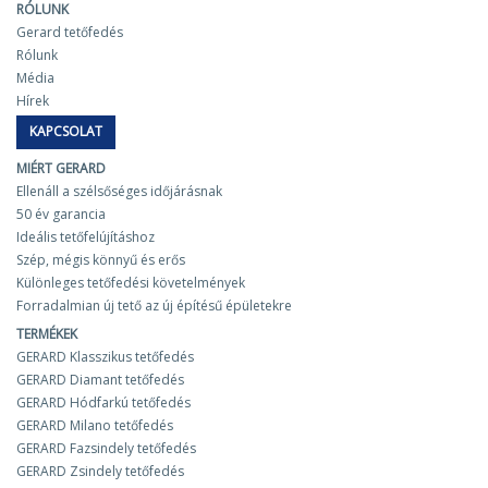
RÓLUNK
Gerard tetőfedés
Rólunk
Média
Hírek
KAPCSOLAT
MIÉRT GERARD
Ellenáll a szélsőséges időjárásnak
50 év garancia
Ideális tetőfelújításhoz
Szép, mégis könnyű és erős
Különleges tetőfedési követelmények
Forradalmian új tető az új építésű épületekre
TERMÉKEK
GERARD Klasszikus tetőfedés
GERARD Diamant tetőfedés
GERARD Hódfarkú tetőfedés
GERARD Milano tetőfedés
GERARD Fazsindely tetőfedés
GERARD Zsindely tetőfedés