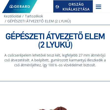
ORSZÁG
KIVÁLASZTÁSA
Kezdőoldal
Tartozékok
GÉPÉSZETI ÁTVEZETŐ ELEM (2 LYUKÚ)
GÉPÉSZETI ÁTVEZETŐ ELEM
(2 LYUKÚ)
A csőcserépelem lehetővé teszi két, legfeljebb 27 mm átmérőjű
cső átvezetését. A beépített, gumírozott karmantyú illeszkedik a
cső átmérőjéhez, így 100％-os vízvédelmet biztosít.