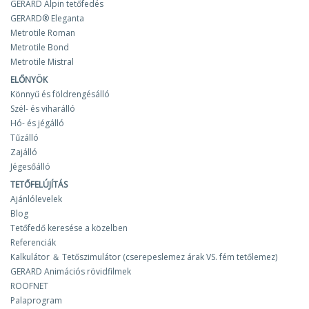
GERARD Alpin tetőfedés
GERARD® Eleganta
Metrotile Roman
Metrotile Bond
Metrotile Mistral
ELŐNYÖK
Könnyű és földrengésálló
Szél- és viharálló
Hó- és jégálló
Tűzálló
Zajálló
Jégesőálló
TETŐFELÚJÍTÁS
Ajánlólevelek
Blog
Tetőfedő keresése a közelben
Referenciák
Kalkulátor ＆ Tetőszimulátor (cserepeslemez árak VS. fém tetőlemez)
GERARD Animációs rövidfilmek
ROOFNET
Palaprogram