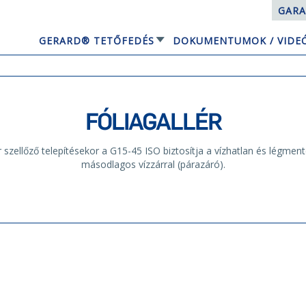
GARA
GERARD® TETŐFEDÉS
DOKUMENTUMOK / VIDE
EQUBE NAPELEMES TETŐRENDSZER
FÓLIAGALLÉR
 szellőző telepítésekor a G15-45 ISO biztosítja a vízhatlan és légmen
másodlagos vízzárral (párazáró).