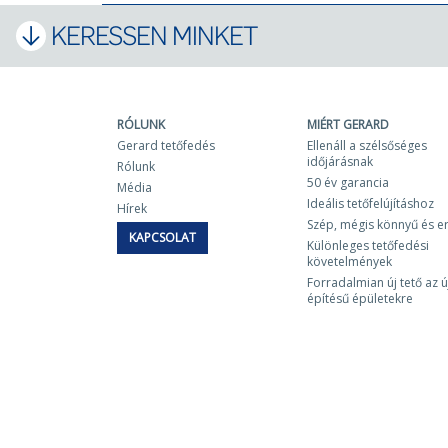
KERESSEN MINKET
RÓLUNK
MIÉRT GERARD
Gerard tetőfedés
Ellenáll a szélsőséges
időjárásnak
Rólunk
50 év garancia
Média
Ideális tetőfelújításhoz
Hírek
Szép, mégis könnyű és e
KAPCSOLAT
Különleges tetőfedési
követelmények
Forradalmian új tető az ú
építésű épületekre