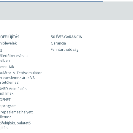
TŐFELÚJÍTÁS
50 ÉVES GARANCIA
nlólevelek
Garancia
og
Fenntarthatóság
őfedő keresése a
zelben
erenciák
kulátor ＆ Tetőszimulátor
erepeslemez árak VS.
 tetőlemez)
RARD Animációs
idfilmek
OFNET
laprogram
repeslemez helyett
őlemez
őfelújítás, palatető
újítás