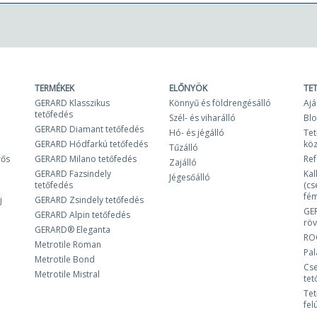
TERMÉKEK
ELŐNYÖK
TE
GERARD Klasszikus
Könnyű és földrengésálló
Ajá
tetőfedés
Szél- és viharálló
Bl
GERARD Diamant tetőfedés
Hó- és jégálló
Tet
GERARD Hódfarkú tetőfedés
kö
Tűzálló
rős
GERARD Milano tetőfedés
Ref
Zajálló
GERARD Fazsindely
Kal
Jégesőálló
tetőfedés
(cs
fém
j
GERARD Zsindely tetőfedés
GE
GERARD Alpin tetőfedés
röv
GERARD® Eleganta
RO
Metrotile Roman
Pa
Metrotile Bond
Cse
Metrotile Mistral
tet
Tet
fel