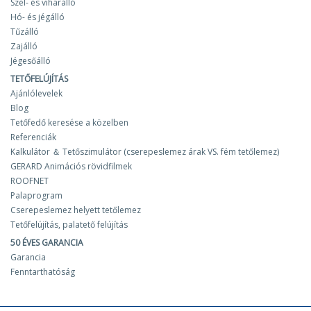
Szél- és viharálló
Hó- és jégálló
Tűzálló
Zajálló
Jégesőálló
TETŐFELÚJÍTÁS
Ajánlólevelek
Blog
Tetőfedő keresése a közelben
Referenciák
Kalkulátor ＆ Tetőszimulátor (cserepeslemez árak VS. fém tetőlemez)
GERARD Animációs rövidfilmek
ROOFNET
Palaprogram
Cserepeslemez helyett tetőlemez
Tetőfelújítás, palatető felújítás
50 ÉVES GARANCIA
Garancia
Fenntarthatóság