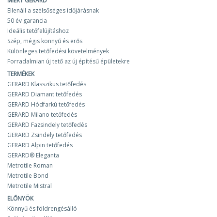
MIÉRT GERARD
Ellenáll a szélsőséges időjárásnak
50 év garancia
Ideális tetőfelújításhoz
Szép, mégis könnyű és erős
Különleges tetőfedési követelmények
Forradalmian új tető az új építésű épületekre
TERMÉKEK
GERARD Klasszikus tetőfedés
GERARD Diamant tetőfedés
GERARD Hódfarkú tetőfedés
GERARD Milano tetőfedés
GERARD Fazsindely tetőfedés
GERARD Zsindely tetőfedés
GERARD Alpin tetőfedés
GERARD® Eleganta
Metrotile Roman
Metrotile Bond
Metrotile Mistral
ELŐNYÖK
Könnyű és földrengésálló