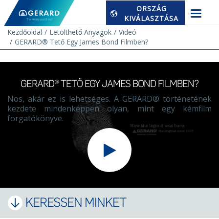
ORSZÁG
KIVÁLASZTÁSA
Kezdőoldal
Letölthető Anyagok
Videó
GERARD® Tető Egy James Bond Filmben?
GERARD® TETŐ EGY JAMES BOND FILMBEN?
Nos, akár ez is lehetséges. A GERARD® történetének
kezdete mindenképpen olyan, mint egy kémfilm
forgatókönyve.
KERESSEN MINKET