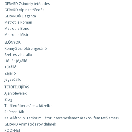
GERARD Zsindely tetőfedés
GERARD Alpin tetőfedés
GERARD® Eleganta
Metrotile Roman
Metrotile Bond
Metrotile Mistral
ELŐNYÖK
Könnyű és földrengésálló
Szél- és viharálló
Hó- és jégálló
Tűzálló
Zajálló
Jégesőálló
TETŐFELÚJÍTÁS
Ajánlólevelek
Blog
Tetőfedő keresése a közelben
Referenciák
Kalkulátor ＆ Tetőszimulátor (cserepeslemez árak VS. fém tetőlemez)
GERARD Animációs rövidfilmek
ROOFNET