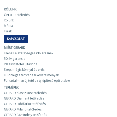
RÓLUNK
Gerard tetőfedés
Rólunk
Média
Hírek
KAPCSOLAT
MIÉRT GERARD
Ellenáll a szélsőséges időjárásnak
50 év garancia
Ideális tetőfelújításhoz
Szép, mégis könnyű és erős
Különleges tetőfedési követelmények
Forradalmian új tető az új építésű épületekre
TERMÉKEK
GERARD Klasszikus tetőfedés
GERARD Diamant tetőfedés
GERARD Hódfarkú tetőfedés
GERARD Milano tetőfedés
GERARD Fazsindely tetőfedés