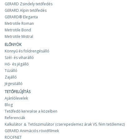
GERARD Zsindely tetőfedés
GERARD Alpin tetőfedés
GERARD® Eleganta
Metrotile Roman
Metrotile Bond
Metrotile Mistral
ELŐNYÖK
Könnyű és földrengésálló
Szél- és viharálló
Hó- és jégálló
Tűzálló
Zajálló
Jégesőálló
TETŐFELÚJÍTÁS
Ajánlólevelek
Blog
Tetőfedő keresése a közelben
Referenciák
Kalkulátor ＆ Tetőszimulátor (cserepeslemez árak VS. fém tetőlemez)
GERARD Animációs rövidfilmek
ROOFNET