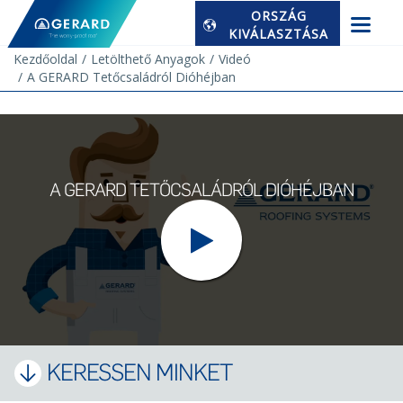
ORSZÁG
KIVÁLASZTÁSA
Kezdőoldal
Letölthető Anyagok
Videó
A GERARD Tetőcsaládról Dióhéjban
A GERARD TETŐCSALÁDRÓL DIÓHÉJBAN
KERESSEN MINKET