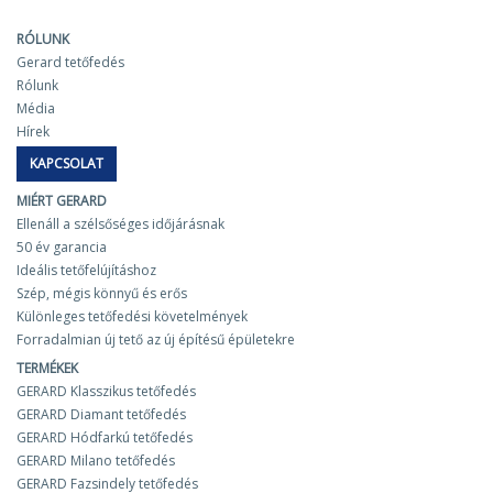
RÓLUNK
Gerard tetőfedés
Rólunk
Média
Hírek
KAPCSOLAT
MIÉRT GERARD
Ellenáll a szélsőséges időjárásnak
50 év garancia
Ideális tetőfelújításhoz
Szép, mégis könnyű és erős
Különleges tetőfedési követelmények
Forradalmian új tető az új építésű épületekre
TERMÉKEK
GERARD Klasszikus tetőfedés
GERARD Diamant tetőfedés
GERARD Hódfarkú tetőfedés
GERARD Milano tetőfedés
GERARD Fazsindely tetőfedés