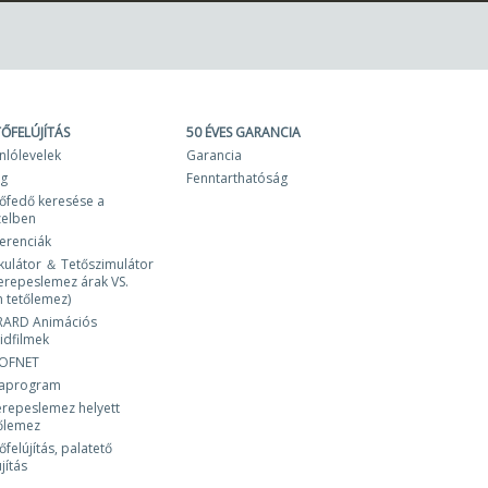
TŐFELÚJÍTÁS
50 ÉVES GARANCIA
nlólevelek
Garancia
og
Fenntarthatóság
őfedő keresése a
zelben
erenciák
kulátor ＆ Tetőszimulátor
erepeslemez árak VS.
 tetőlemez)
RARD Animációs
idfilmek
OFNET
laprogram
repeslemez helyett
őlemez
őfelújítás, palatető
újítás