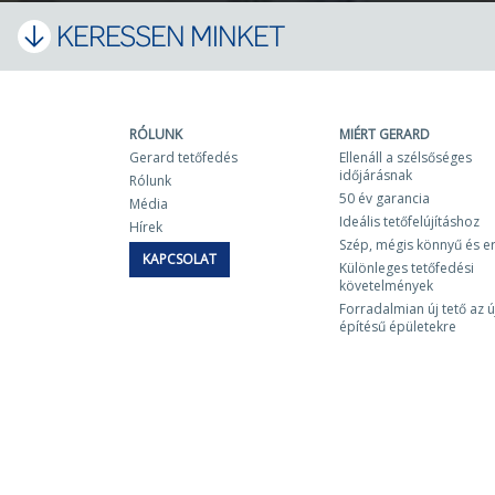
KERESSEN MINKET
RÓLUNK
MIÉRT GERARD
Gerard tetőfedés
Ellenáll a szélsőséges
időjárásnak
Rólunk
50 év garancia
Média
Ideális tetőfelújításhoz
Hírek
Szép, mégis könnyű és e
KAPCSOLAT
Különleges tetőfedési
követelmények
Forradalmian új tető az ú
építésű épületekre