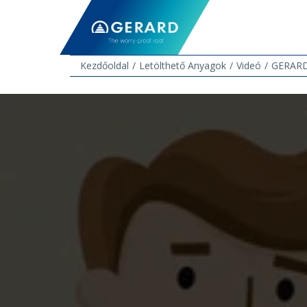
Kezdőoldal
Letölthető Anyagok
Videó
GERARD 