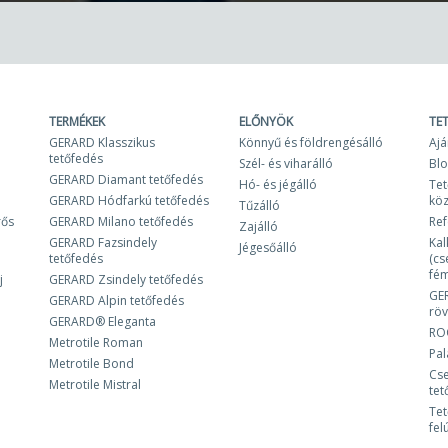
TERMÉKEK
ELŐNYÖK
TE
GERARD Klasszikus
Könnyű és földrengésálló
Ajá
tetőfedés
Szél- és viharálló
Bl
GERARD Diamant tetőfedés
Hó- és jégálló
Tet
GERARD Hódfarkú tetőfedés
kö
Tűzálló
rős
GERARD Milano tetőfedés
Ref
Zajálló
GERARD Fazsindely
Kal
Jégesőálló
tetőfedés
(cs
fém
j
GERARD Zsindely tetőfedés
GE
GERARD Alpin tetőfedés
röv
GERARD® Eleganta
RO
Metrotile Roman
Pa
Metrotile Bond
Cse
Metrotile Mistral
tet
Tet
fel