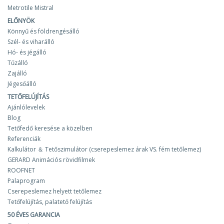
Metrotile Mistral
ELŐNYÖK
Könnyű és földrengésálló
Szél- és viharálló
Hó- és jégálló
Tűzálló
Zajálló
Jégesőálló
TETŐFELÚJÍTÁS
Ajánlólevelek
Blog
Tetőfedő keresése a közelben
Referenciák
Kalkulátor ＆ Tetőszimulátor (cserepeslemez árak VS. fém tetőlemez)
GERARD Animációs rövidfilmek
ROOFNET
Palaprogram
Cserepeslemez helyett tetőlemez
Tetőfelújítás, palatető felújítás
50 ÉVES GARANCIA