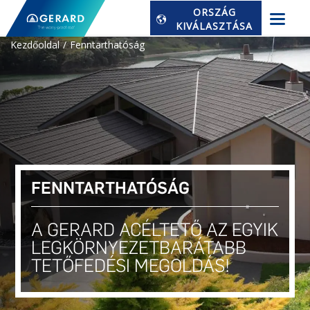
ORSZÁG
KIVÁLASZTÁSA
Kezdőoldal
Fenntarthatóság
FENNTARTHATÓSÁG
A GERARD ACÉLTETŐ AZ EGYIK
LEGKÖRNYEZETBARÁTABB
TETŐFEDÉSI MEGOLDÁS!