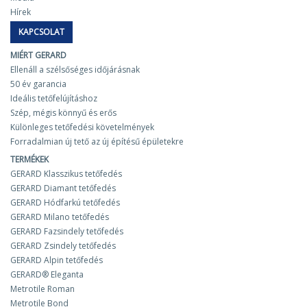
Hírek
KAPCSOLAT
MIÉRT GERARD
Ellenáll a szélsőséges időjárásnak
50 év garancia
Ideális tetőfelújításhoz
Szép, mégis könnyű és erős
Különleges tetőfedési követelmények
Forradalmian új tető az új építésű épületekre
TERMÉKEK
GERARD Klasszikus tetőfedés
GERARD Diamant tetőfedés
GERARD Hódfarkú tetőfedés
GERARD Milano tetőfedés
GERARD Fazsindely tetőfedés
GERARD Zsindely tetőfedés
GERARD Alpin tetőfedés
GERARD® Eleganta
Metrotile Roman
Metrotile Bond