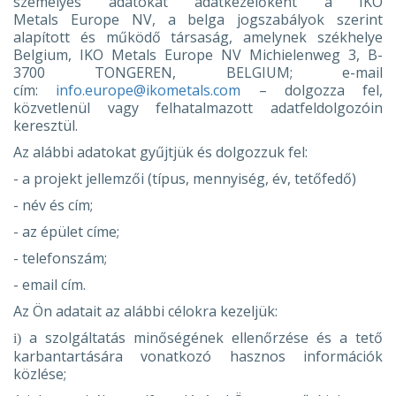
személyes adatokat adatkezelőként a IKO
Metals Europe NV, a belga jogszabályok szerint
alapított és működő társaság, amelynek székhelye
Belgium, IKO Metals Europe NV Michielenweg 3, B-
3700 TONGEREN, BELGIUM; e-mail
cím:
info.europe@ikometals.com
– dolgozza fel,
közvetlenül vagy felhatalmazott adatfeldolgozóin
keresztül.
Az alábbi adatokat gyűjtjük és dolgozzuk fel:
- a projekt jellemzői (típus, mennyiség, év, tetőfedő)
- név és cím;
- az épület címe;
- telefonszám;
- email cím.
Az Ön adatait az alábbi célokra kezeljük:
a szolgáltatás minőségének ellenőrzése és a tető
i)
karbantartására vonatkozó hasznos információk
közlése;