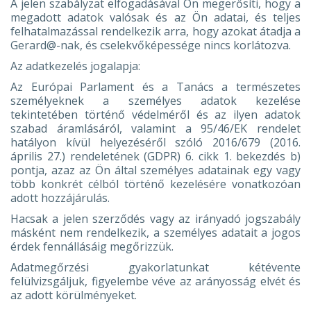
A jelen szabályzat elfogadásával Ön megerősíti, hogy a
megadott adatok valósak és az Ön adatai, és teljes
felhatalmazással rendelkezik arra, hogy azokat átadja a
Gerard@-nak, és cselekvőképessége nincs korlátozva.
Az adatkezelés jogalapja:
Az Európai Parlament és a Tanács a természetes
személyeknek a személyes adatok kezelése
tekintetében történő védelméről és az ilyen adatok
szabad áramlásáról, valamint a 95/46/EK rendelet
hatályon kívül helyezéséről szóló 2016/679 (2016.
április 27.) rendeletének (GDPR) 6. cikk 1. bekezdés b)
pontja, azaz az Ön által személyes adatainak egy vagy
több konkrét célból történő kezelésére vonatkozóan
adott hozzájárulás.
Hacsak a jelen szerződés vagy az irányadó jogszabály
másként nem rendelkezik, a személyes adatait a jogos
érdek fennállásáig megőrizzük.
Adatmegőrzési gyakorlatunkat kétévente
felülvizsgáljuk, figyelembe véve az arányosság elvét és
az adott körülményeket.