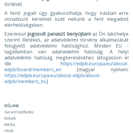
törlését.
A fenti jogait úgy gyakorolhatja, hogy írásban erre
vonatkozó kérelmet küld nekünk a fent megadott
elérhetőségeken.
Ezenkívül
jogosult panaszt benyújtani
az Ön lakóhelye
szerint illetékes, az adatvédelmi törvény alkalmazását
felügyelő adatvédelmi hatósághoz. Minden EU -
tagállamban van adatvédelmi hatóság. A helyi
adatvédelmi hatóság megkereséséhez látogasson el
ide:
https://edpb.europa.eu/about-
edpb/board/members_en
[magyar nyelven:
https://edpb.europa.eu/about-edpb/about-
edpb/members_hu
]
RÓLUNK
Gerard tetőfedés
Rólunk
Média
Hírek