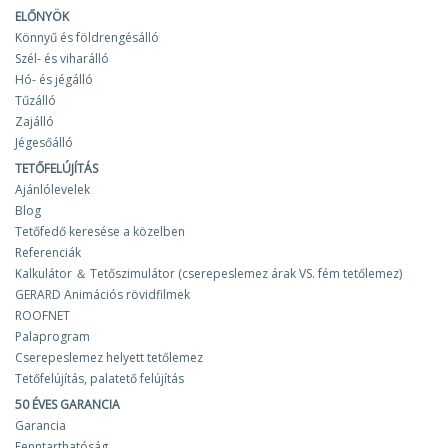
ELŐNYÖK
Könnyű és földrengésálló
Szél- és viharálló
Hó- és jégálló
Tűzálló
Zajálló
Jégesőálló
TETŐFELÚJÍTÁS
Ajánlólevelek
Blog
Tetőfedő keresése a közelben
Referenciák
Kalkulátor ＆ Tetőszimulátor (cserepeslemez árak VS. fém tetőlemez)
GERARD Animációs rövidfilmek
ROOFNET
Palaprogram
Cserepeslemez helyett tetőlemez
Tetőfelújítás, palatető felújítás
50 ÉVES GARANCIA
Garancia
Fenntarthatóság