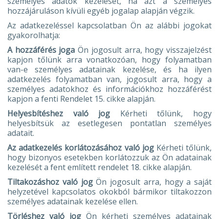
személyes adatok kezelését, ha azt a személyes
hozzájáruláson kívüli egyéb jogalap alapján végzik.
Az adatkezeléssel kapcsolatban Ön az alábbi jogokat
gyakorolhatja:
A hozzáférés joga
Ön jogosult arra, hogy visszajelzést
kapjon tőlünk arra vonatkozóan, hogy folyamatban
van-e személyes adatainak kezelése, és ha ilyen
adatkezelés folyamatban van, jogosult arra, hogy a
személyes adatokhoz és információkhoz hozzáférést
kapjon a fenti Rendelet 15. cikke alapján.
Helyesbítéshez való jog
Kérheti tőlünk, hogy
helyesbítsük az esetlegesen pontatlan személyes
adatait.
Az adatkezelés korlátozásához való jog
Kérheti tőlünk,
hogy bizonyos esetekben korlátozzuk az Ön adatainak
kezelését a fent említett rendelet 18. cikke alapján.
Tiltakozáshoz való jog
Ön jogosult arra, hogy a saját
helyzetével kapcsolatos okokból bármikor tiltakozzon
személyes adatainak kezelése ellen.
Törléshez való jog
Ön kérheti személyes adatainak