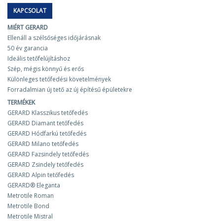
KAPCSOLAT
MIÉRT GERARD
Ellenáll a szélsőséges időjárásnak
50 év garancia
Ideális tetőfelújításhoz
Szép, mégis könnyű és erős
Különleges tetőfedési követelmények
Forradalmian új tető az új építésű épületekre
TERMÉKEK
GERARD Klasszikus tetőfedés
GERARD Diamant tetőfedés
GERARD Hódfarkú tetőfedés
GERARD Milano tetőfedés
GERARD Fazsindely tetőfedés
GERARD Zsindely tetőfedés
GERARD Alpin tetőfedés
GERARD® Eleganta
Metrotile Roman
Metrotile Bond
Metrotile Mistral