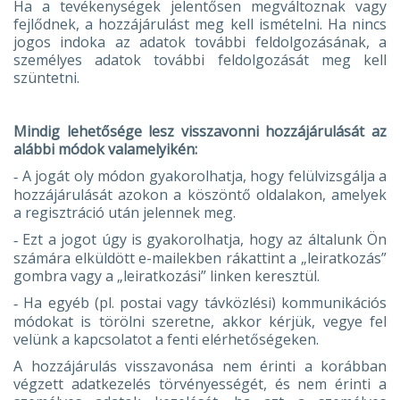
Ha a tevékenységek jelentősen megváltoznak vagy
fejlődnek, a hozzájárulást meg kell ismételni. Ha nincs
jogos indoka az adatok további feldolgozásának, a
személyes adatok további feldolgozását meg kell
szüntetni.
Mindig lehetősége lesz visszavonni hozzájárulását az
alábbi módok valamelyikén:
A jogát oly módon gyakorolhatja, hogy felülvizsgálja a
-
hozzájárulását azokon a köszöntő oldalakon, amelyek
a regisztráció után jelennek meg.
Ezt a jogot úgy is gyakorolhatja, hogy az általunk Ön
-
számára elküldött e-mailekben rákattint a „leiratkozás”
gombra vagy a „leiratkozási” linken keresztül.
Ha egyéb (pl. postai vagy távközlési) kommunikációs
-
módokat is törölni szeretne, akkor kérjük, vegye fel
velünk a kapcsolatot a fenti elérhetőségeken.
A hozzájárulás visszavonása nem érinti a korábban
végzett adatkezelés törvényességét, és nem érinti a