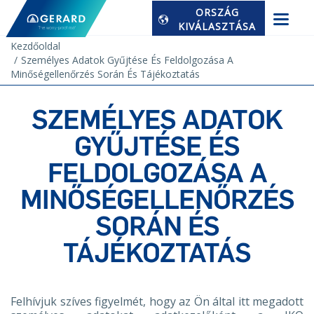
ORSZÁG
KIVÁLASZTÁSA
Kezdőoldal
Személyes Adatok Gyűjtése És Feldolgozása A
Minőségellenőrzés Során És Tájékoztatás
SZEMÉLYES ADATOK
GYŰJTÉSE ÉS
FELDOLGOZÁSA A
MINŐSÉGELLENŐRZÉS
SORÁN ÉS
TÁJÉKOZTATÁS
Felhívjuk szíves figyelmét, hogy az Ön által itt megadott