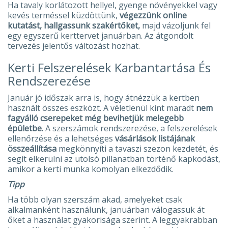
Ha tavaly korlátozott hellyel, gyenge növényekkel vagy
kevés terméssel küzdöttünk,
végezzünk online
kutatást, hallgassunk szakértőket,
majd vázoljunk fel
egy egyszerű kerttervet januárban. Az átgondolt
tervezés jelentős változást hozhat.
Kerti Felszerelések Karbantartása És
Rendszerezése
Január jó időszak arra is, hogy átnézzük a kertben
használt összes eszközt. A véletlenül kint maradt
nem
fagyálló cserepeket még bevihetjük melegebb
épületbe.
A szerszámok rendszerezése, a felszerelések
ellenőrzése és a lehetséges
vásárlások listájának
összeállítása
megkönnyíti a tavaszi szezon kezdetét, és
segít elkerülni az utolsó pillanatban történő kapkodást,
amikor a kerti munka komolyan elkezdődik.
Tipp
Ha több olyan szerszám akad, amelyeket csak
alkalmanként használunk, januárban válogassuk át
őket a használat gyakorisága szerint. A leggyakrabban