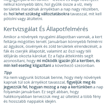
nélkül könnyebb látni, hol gyűlik össze a víz, mely
területek maradnak árnyékban a nap nagy részében,
és
hol lehet szükség változtatásokra
tavasszal, mit kell
pótolni vagy átültetni.
Kertvizsgálat És Állapotfelmérés
Amikor a növények nyugalmi állapotban vannak, a kert
feltárja mögöttes tervét. Januárban könnyebb felmérni
az ágyások, ösvények és zöld területek elrendezését, a
fák és cserjék állapotát, valamint az őszi vagy téli
időjárás okozta károkat. Ez a fajta áttekintés segít
azonosítani, hogy
mi működik igazán jól a kertben, és
min kell esetleg kiigazítani
a következő szezonban.
Tipp
Ha nem vagyunk biztosak benne, hogy mely növények
kapnak túl sok árnyékot tavasszal,
figyeljük meg és
jegyezzük fel, hogyan mozog a nap a kertünkben
a nap
folyamán januárban. Ez segít abban, hogy
hatékonyabban tervezzük meg az ültetést a több fény
és hosszabb nappalok idején.