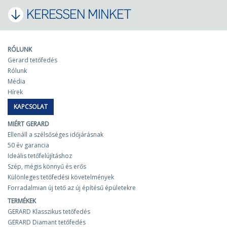
KERESSEN MINKET
RÓLUNK
Gerard tetőfedés
Rólunk
Média
Hírek
KAPCSOLAT
MIÉRT GERARD
Ellenáll a szélsőséges időjárásnak
50 év garancia
Ideális tetőfelújításhoz
Szép, mégis könnyű és erős
Különleges tetőfedési követelmények
Forradalmian új tető az új építésű épületekre
TERMÉKEK
GERARD Klasszikus tetőfedés
GERARD Diamant tetőfedés