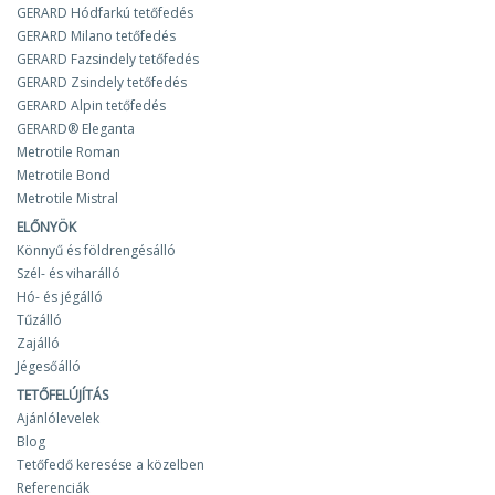
GERARD Hódfarkú tetőfedés
GERARD Milano tetőfedés
GERARD Fazsindely tetőfedés
GERARD Zsindely tetőfedés
GERARD Alpin tetőfedés
GERARD® Eleganta
Metrotile Roman
Metrotile Bond
Metrotile Mistral
ELŐNYÖK
Könnyű és földrengésálló
Szél- és viharálló
Hó- és jégálló
Tűzálló
Zajálló
Jégesőálló
TETŐFELÚJÍTÁS
Ajánlólevelek
Blog
Tetőfedő keresése a közelben
Referenciák