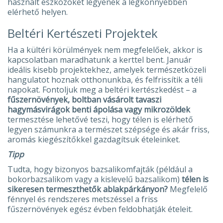
használt eszközöket legyenek a legkönnyebben
elérhető helyen.
Beltéri Kertészeti Projektek
Ha a kültéri körülmények nem megfelelőek, akkor is
kapcsolatban maradhatunk a kerttel bent. Január
ideális kisebb projektekhez, amelyek természetközeli
hangulatot hoznak otthonunkba, és felfrissítik a téli
napokat. Fontoljuk meg a beltéri kertészkedést – a
fűszernövények, boltban vásárolt tavaszi
hagymásvirágok benti ápolása vagy mikrozöldek
termesztése lehetővé teszi, hogy télen is elérhető
legyen számunkra a természet szépsége és akár friss,
aromás kiegészítőkkel gazdagítsuk ételeinket.
Tipp
Tudta, hogy bizonyos bazsalikomfajták (például a
bokorbazsalikom vagy a kislevelű bazsalikom)
télen is
sikeresen termeszthetők ablakpárkányon?
Megfelelő
fénnyel és rendszeres metszéssel a friss
fűszernövények egész évben feldobhatják ételeit.