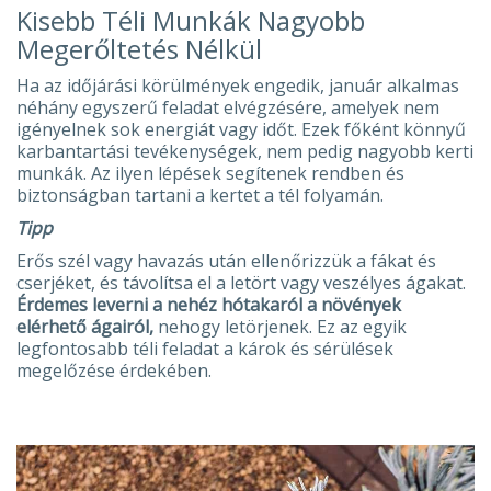
Kisebb Téli Munkák Nagyobb
Megerőltetés Nélkül
Ha az időjárási körülmények engedik, január alkalmas
néhány egyszerű feladat elvégzésére, amelyek nem
igényelnek sok energiát vagy időt. Ezek főként könnyű
karbantartási tevékenységek, nem pedig nagyobb kerti
munkák. Az ilyen lépések segítenek rendben és
biztonságban tartani a kertet a tél folyamán.
Tipp
Erős szél vagy havazás után ellenőrizzük a fákat és
cserjéket, és távolítsa el a letört vagy veszélyes ágakat.
Érdemes leverni a nehéz hótakaról a növények
elérhető ágairól,
nehogy letörjenek. Ez az egyik
legfontosabb téli feladat a károk és sérülések
megelőzése érdekében.