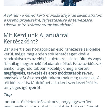
A tél nem a nehéz kerti munkák ideje, de kiváló alkalom
a kisebb projektekre, fejlesztésekre és tervezésre.
Lássuk, mire számíthatunk januárban!
Mit Kezdjünk A Januárral
Kertészként?
Bár a kert a téli hónapokban első ránézésre zárójelbe
kerül, mégis meglepően sok lehetőséget kínál a
rendrakásra és az előkészületekre – ásás, ültetés vagy
fizikailag megterhelő feladatok nélkül. Ez az az időszak,
amikor átgondoltabban közelítjük meg a kertet:
megfigyelés, tervezés és apró módosítások
révén,
amelyek időt és energiát takarítanak meg tavasszal. A
téli időszak tisztább képet ad a kert szerkezetéről és
tényleges igényeiről.
Tipp
Január a tökéletes időszak arra, hogy egyszerűen
megfigyeljük a kertünket – levelek és buja növényzet