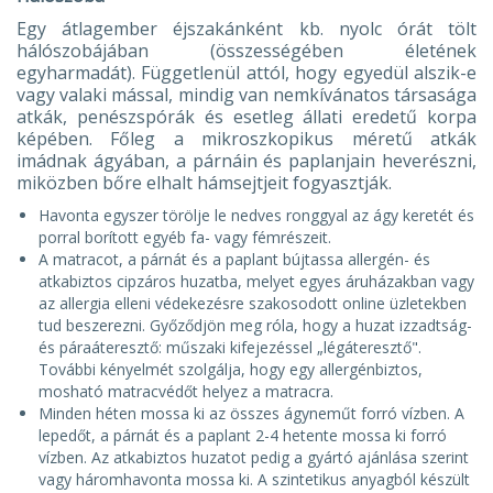
Egy átlagember éjszakánként kb. nyolc órát tölt
hálószobájában (összességében életének
egyharmadát). Függetlenül attól, hogy egyedül alszik-e
vagy valaki mással, mindig van nemkívánatos társasága
atkák, penészspórák és esetleg állati eredetű korpa
képében. Főleg a mikroszkopikus méretű atkák
imádnak ágyában, a párnáin és paplanjain heverészni,
miközben bőre elhalt hámsejtjeit fogyasztják.
Havonta egyszer törölje le nedves ronggyal az ágy keretét és
porral borított egyéb fa- vagy fémrészeit.
A matracot, a párnát és a paplant bújtassa allergén- és
atkabiztos cipzáros huzatba, melyet egyes áruházakban vagy
az allergia elleni védekezésre szakosodott online üzletekben
tud beszerezni. Győződjön meg róla, hogy a huzat izzadtság-
és páraáteresztő: műszaki kifejezéssel „légáteresztő".
További kényelmét szolgálja, hogy egy allergénbiztos,
mosható matracvédőt helyez a matracra.
Minden héten mossa ki az összes ágyneműt forró vízben. A
lepedőt, a párnát és a paplant 2-4 hetente mossa ki forró
vízben. Az atkabiztos huzatot pedig a gyártó ajánlása szerint
vagy háromhavonta mossa ki. A szintetikus anyagból készült