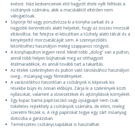
evésre. Házi kedvenceinek elöl hagyott étele nyílt felhívás a
csótányok számára, akik a macskáktól eltérően nem
válogatósak.
Söpörje fel vagy porszívózza ki a konyha sarkait és a
nagyobb berendezés alatti helyeket, hogy az összes morzsát
eltávolítsa. Ne felejtse el kitisztítani a tűzhely alatti tálcát és a
kenyérpirító morzsatálcáját sem. A szennyeződés
letörléséhez használjon meleg szappanos rongyot.
A konyhapulton legyen rend. Minél több „dolog” van a pulton,
annál több helyen bújhatnak meg az otthagyott
ételmaradékok, és annál tovább tart a takarítás.
Az ételek szekrényben és pulton való tárolásához használjon
üveg-, műanyag vagy fémedényeket.
A varázslókhoz hasonlóan a csótányok is képesek kis
résekbe bújni és onnan előbújni. Zárja le a szekrények közti
nyílásokat, valamint a vízvezetékek és ajtónyílások környékét.
Egy kupac barna papírzacskó vagy újságpapír nem csak
tökéletes rejtekhely a csótányok számára, de intim, meleg
szerelmi fészek is. A régi papírokat tegye egy zárt műanyag
dobozba a garázsban.
Természetes csótánycsapdákat is használhat.