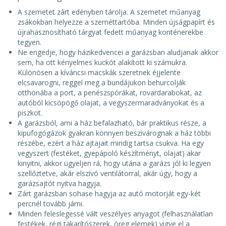
A szemetet zárt edényben tárolja. A szemetet műanyag
zsákokban helyezze a szeméttartóba. Minden újságpapírt és
újrahasznosítható tárgyat fedett műanyag konténerekbe
tegyen.
Ne engedje, hogy házikedvencei a garázsban aludjanak akkor
sem, ha ott kényelmes kuckót alakított ki számukra.
Különösen a kíváncsi macskák szeretnek éjjelente
elcsavarogni, reggel meg a bundájukon behurcolják
otthonába a port, a penészspórákat, rovardarabokat, az
autóból kicsöpögő olajat, a vegyszermaradványokat és a
piszkot.
A garázsból, ami a ház befalazható, bár praktikus része, a
kipufogógázok gyakran könnyen beszivárognak a ház többi
részébe, ezért a ház ajtajait mindig tartsa csukva. Ha egy
vegyszert (festéket, gyepápoló készítményt, olajat) akar
kinyitni, akkor ügyeljen rá, hogy utána a garázs jól ki legyen
szellőztetve, akár elszívó ventilátorral, akár úgy, hogy a
garázsajtót nyitva hagyja.
Zárt garázsban sohase hagyja az autó motorját egy-két
percnél tovább járni.
Minden feleslegessé vált veszélyes anyagot (felhasználatlan
festékek, régi takarítószerek, öreg elemek) vigye el a