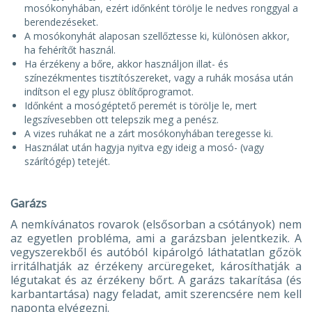
mosókonyhában, ezért időnként törölje le nedves ronggyal a
berendezéseket.
A mosókonyhát alaposan szellőztesse ki, különösen akkor,
ha fehérítőt használ.
Ha érzékeny a bőre, akkor használjon illat- és
színezékmentes tisztítószereket, vagy a ruhák mosása után
indítson el egy plusz öblítőprogramot.
Időnként a mosógéptető peremét is törölje le, mert
legszívesebben ott telepszik meg a penész.
A vizes ruhákat ne a zárt mosókonyhában teregesse ki.
Használat után hagyja nyitva egy ideig a mosó- (vagy
szárítógép) tetejét.
Garázs
A nemkívánatos rovarok (elsősorban a csótányok) nem
az egyetlen probléma, ami a garázsban jelentkezik. A
vegyszerekből és autóból kipárolgó láthatatlan gőzök
irritálhatják az érzékeny arcüregeket, károsíthatják a
légutakat és az érzékeny bőrt. A garázs takarítása (és
karbantartása) nagy feladat, amit szerencsére nem kell
naponta elvégezni.