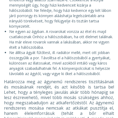
mennyiségét úgy, hogy házi kedvenceit kizárja a
hálószobából. Ne feledje, hogy házi kedvence egy két lábon
járó porrongy és könnyen alááshatja legelszántabb arra
irányuló törekvéseit, hogy felügyelje és tisztán tartsa
környezetét.
Ne egyen az ágyban. A rovarokat vonzza az étel és majd
csatlakoznak Önhöz a hálószobában, ha ott élelmet találnak.
Ha már eleve rovarok vannak a lakásában, akkor ne vigyen
ételt a hálószobába.
Ne állítsa ágyát fűtőtest, ill. radiátor mellé, mert ott jobban
összegyűlik a por. Távolítsa el a hálószobából a gyertyákat,
különösen az illatosakat, mivel azokból irritáló vagy káros
anyagok szabadulhatnak fel. A könyvespolcokat is helyezze
távolabb az ágytól, vagy vigye ki őket a hálószobából.
Határozza meg az ágynemű rendszeres tisztításának
és mosásának rendjét, és azt később is tartsa be!
Lehet, hogy a tényleges javulás akár több hónapig se
lesz észrevehető, mivel több mosás szükséges ahhoz,
hogy megszabaduljon az atkafertőzéstől. Az ágynemű
rendszeres mosása nemcsak az atkákat pusztítja el,
hanem élelemforrásuk (tehát a bőr elhalt