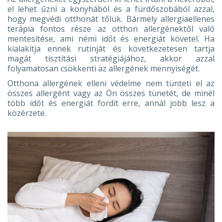
el lehet űzni a konyhából és a fürdőszobából azzal,
hogy megvédi otthonát tőlük. Bármely allergiaellenes
terápia fontos része az otthon allergénektől való
mentesítése, ami némi időt és energiát követel. Ha
kialakítja ennek rutinját és következetesen tartja
magát tisztítási stratégiájához, akkor azzal
folyamatosan csökkenti az allergének mennyiségét.
Otthona allergének elleni védelme nem tünteti el az
összes allergént vagy az Ön összes tünetét, de minél
több időt és energiát fordít erre, annál jobb lesz a
közérzete.