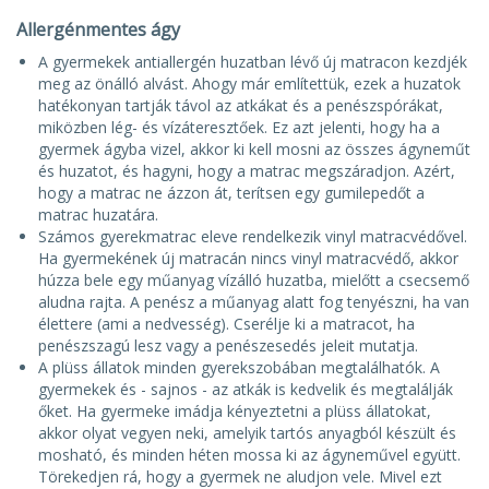
Allergénmentes ágy
A gyermekek antiallergén huzatban lévő új matracon kezdjék
meg az önálló alvást. Ahogy már említettük, ezek a huzatok
hatékonyan tartják távol az atkákat és a penészspórákat,
miközben lég- és vízáteresztőek. Ez azt jelenti, hogy ha a
gyermek ágyba vizel, akkor ki kell mosni az összes ágyneműt
és huzatot, és hagyni, hogy a matrac megszáradjon. Azért,
hogy a matrac ne ázzon át, terítsen egy gumilepedőt a
matrac huzatára.
Számos gyerekmatrac eleve rendelkezik vinyl matracvédővel.
Ha gyermekének új matracán nincs vinyl matracvédő, akkor
húzza bele egy műanyag vízálló huzatba, mielőtt a csecsemő
aludna rajta. A penész a műanyag alatt fog tenyészni, ha van
élettere (ami a nedvesség). Cserélje ki a matracot, ha
penészszagú lesz vagy a penészesedés jeleit mutatja.
A plüss állatok minden gyerekszobában megtalálhatók. A
gyermekek és - sajnos - az atkák is kedvelik és megtalálják
őket. Ha gyermeke imádja kényeztetni a plüss állatokat,
akkor olyat vegyen neki, amelyik tartós anyagból készült és
mosható, és minden héten mossa ki az ágyneművel együtt.
Törekedjen rá, hogy a gyermek ne aludjon vele. Mivel ezt