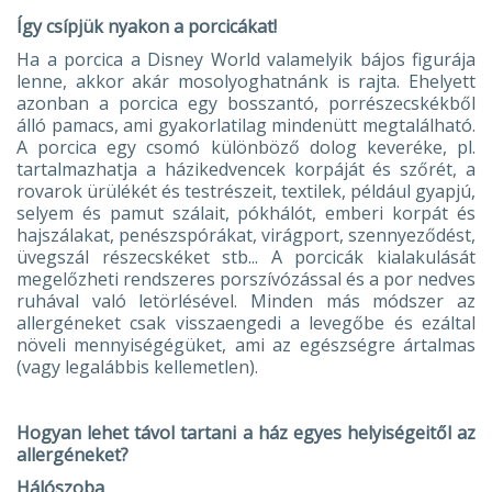
Így csípjük nyakon a porcicákat!
Ha a porcica a Disney World valamelyik bájos figurája
lenne, akkor akár mosolyoghatnánk is rajta. Ehelyett
azonban a porcica egy bosszantó, porrészecskékből
álló pamacs, ami gyakorlatilag mindenütt megtalálható.
A porcica egy csomó különböző dolog keveréke, pl.
tartalmazhatja a házikedvencek korpáját és szőrét, a
rovarok ürülékét és testrészeit, textilek, például gyapjú,
selyem és pamut szálait, pókhálót, emberi korpát és
hajszálakat, penészspórákat, virágport, szennyeződést,
üvegszál részecskéket stb... A porcicák kialakulását
megelőzheti rendszeres porszívózással és a por nedves
ruhával való letörlésével. Minden más módszer az
allergéneket csak visszaengedi a levegőbe és ezáltal
növeli mennyiségégüket, ami az egészségre ártalmas
(vagy legalábbis kellemetlen).
Hogyan lehet távol tartani a ház egyes helyiségeitől az
allergéneket?
Hálószoba