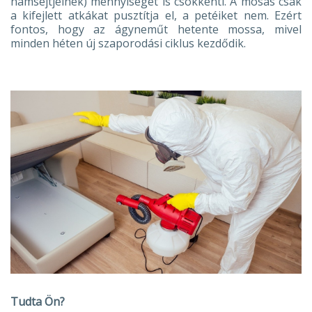
hámsejtjeinek) mennyiségét is csökkenti. A mosás csak
a kifejlett atkákat pusztítja el, a petéiket nem. Ezért
fontos, hogy az ágyneműt hetente mossa, mivel
minden héten új szaporodási ciklus kezdődik.
Tudta Ön?