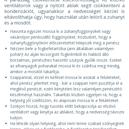
ventilátorok vagy a nyitott ablak segít csökkenteni a
kondenzációt, ugyanakkor a nedvességet kézzel is
eltávolíthatja úgy, hogy használat után letörli a zuhanyt
és a mosdót.
Havonta egyszer mossa ki a zuhanyfüggönyöket vagy
vásároljon penészálló függönyöket. Köztudott, hogy a
zuhanyfüggönyökön előszeretettel telepszik meg a penész.
Nézzen bele a fogkefetartóba (ami általában valamilyen
pohár)! Az alján lecsorgott fogkrémből és habból álló
borzalmas, penészhez hasonló szutyok gyűlik össze. Ezeket
az elhanyagolt poharakat mossa ki és szárítsa meg mindig,
amikor a mosdót takarítja.
Szappannal, vízzel és kefével mossa le azokat a felületeket,
ahol penész jelenhet meg - bár a szappan nem pusztítja el a
meglévő penészt; ezért kénytelen lesz valamilyen penészírtó
készítményt használni. Takarítás közben ügyeljen rá, hogy a
helyiség jól szellőzzön, és alaposan mossa le a felületeket.
Szokjon hozzá, hogy tusolás előtt bekapcsolja az elszívó
ventilátort vagy kinyitja az ablakot, hogy a nedvesség távozni
tudjon.
Ha létezik olyan helyiség, ahol nem lenne szabad szőnyegnek