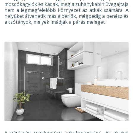
mosdókagylók és kádak, meg a zuhanykabin üvegajtaja
nem a legmegfelelőbb környezet az atkák számára. A
helyüket átvehetik más albérlők, mégpedig a penész és
a csótányok, melyek imádják a párás meleget.
A párásság csökkentése kulcsfontosságú. Az elszívó