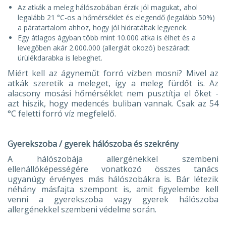
Az atkák a meleg hálószobában érzik jól magukat, ahol
legalább 21 °C-os a hőmérséklet és elegendő (legalább 50%)
a páratartalom ahhoz, hogy jól hidratáltak legyenek.
Egy átlagos ágyban több mint 10.000 atka is élhet és a
levegőben akár 2.000.000 (allergiát okozó) beszáradt
ürülékdarabka is lebeghet.
Miért kell az ágyneműt forró vízben mosni? Mivel az
atkák szeretik a meleget, így a meleg fürdőt is. Az
alacsony mosási hőmérséklet nem pusztítja el őket -
azt hiszik, hogy medencés buliban vannak. Csak az 54
°C feletti forró víz megfelelő.
Gyerekszoba / gyerek hálószoba és szekrény
A hálószobája allergénekkel szembeni
ellenállóképességére vonatkozó összes tanács
ugyanúgy érvényes más hálószobákra is. Bár létezik
néhány másfajta szempont is, amit figyelembe kell
venni a gyerekszoba vagy gyerek hálószoba
allergénekkel szembeni védelme során.