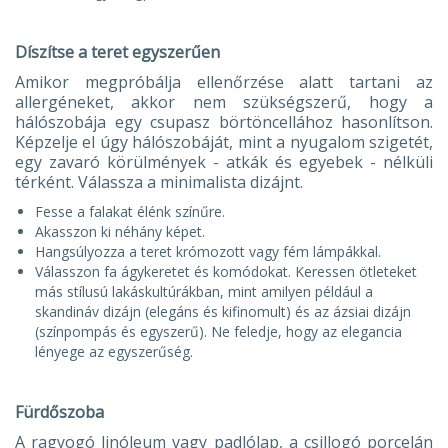
Díszítse a teret egyszerűen
Amikor megpróbálja ellenőrzése alatt tartani az
allergéneket, akkor nem szükségszerű, hogy a
hálószobája egy csupasz börtöncellához hasonlítson.
Képzelje el úgy hálószobáját, mint a nyugalom szigetét,
egy zavaró körülmények - atkák és egyebek - nélküli
térként. Válassza a minimalista dizájnt.
Fesse a falakat élénk színűre.
Akasszon ki néhány képet.
Hangsúlyozza a teret krómozott vagy fém lámpákkal.
Válasszon fa ágykeretet és komódokat. Keressen ötleteket
más stílusú lakáskultúrákban, mint amilyen például a
skandináv dizájn (elegáns és kifinomult) és az ázsiai dizájn
(színpompás és egyszerű). Ne feledje, hogy az elegancia
lényege az egyszerűség.
Fürdőszoba
A ragyogó linóleum vagy padlólap, a csillogó porcelán