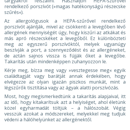
tárgyakról felszállni. Használjon HEPA-szűrővel
rendelkező porszívót (»magas hatékonyságú részecske
szűrés«).
Az allergológusok a HEPA-szűrővel rendelkező
porszívót ajánlják, mivel az csökkenti a levegőben lévő
allergének mennyiségét úgy, hogy kiszűri az atkákat és
más apró részecskéket a levegőből. Ez különbözteti
meg az egyszerű porszívóktól, melyek ugyanúgy
beszívják a port, a szennyeződést és az allergéneket,
de aztán sajnos vissza is fújják őket a levegőbe.
Takarítás után mindenképpen zuhanyozzon le.
Kérje meg, bízza meg vagy »vesztegesse meg« egyik
családtagját vagy barátját annak érdekében, hogy
elvégezze az olyan igazán piszkos munkát, mint a
légszűrők tisztítása vagy az ágyak alatti porszívózás.
Most, hogy megismerkedtünk a takarítás alapjaival, itt
az idő, hogy kitakarítsuk azt a helyiséget, ahol életünk
közel egyharmadát töltjük – a hálószobát. Végig
vesszük azokat a módszereket, melyekkel meg tudjuk
védeni a hálóhelyünket az allergénektől.