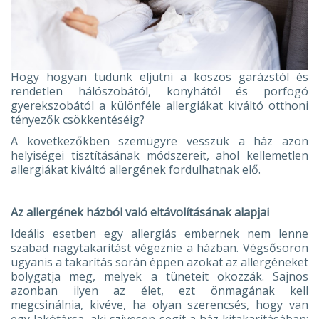
Hogy hogyan tudunk eljutni a koszos garázstól és
rendetlen hálószobától, konyhától és porfogó
gyerekszobától a különféle allergiákat kiváltó otthoni
tényezők csökkentéséig?
A következőkben szemügyre vesszük a ház azon
helyiségei tisztításának módszereit, ahol kellemetlen
allergiákat kiváltó allergének fordulhatnak elő.
Az allergének házból való eltávolításának alapjai
Ideális esetben egy allergiás embernek nem lenne
szabad nagytakarítást végeznie a házban. Végsősoron
ugyanis a takarítás során éppen azokat az allergéneket
bolygatja meg, melyek a tüneteit okozzák. Sajnos
azonban ilyen az élet, ezt önmagának kell
megcsinálnia, kivéve, ha olyan szerencsés, hogy van
egy lakótársa, aki szívesen segít a ház kitakarításában;