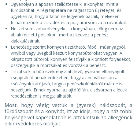
Ugyanolyan alaposan szellőztesse ki a konyhát, mint a
fürdőszobát. A régi tapétára ne ragasszon új réteget, és
ügyeljen rá, hogy a falon ne legyenek pacnik, melyeken
felhalmozódik a zsiradék és a por, ami vonzza a rovarokat.
Ne tartson szobanövényeket a konyhában, főleg nem az
ablak melletti polcokon, mert az kedvez a penész
kialakulásának.
Lehetőség szerint könnyen tisztítható, fából, műanyagból,
vinylből vagy üvegből készült konyhabútorokat vegyen. A
kárpitozott bútorok könnyen felszívják a kiömlött folyadékot,
összegyűjtik a morzsákat és vonzzák a penészt.
Tisztítsa ki a hűtőszekrény alatt lévő, gyakran elhanyagolt
csepptálcát annak érdekében, hogy az ne válhasson a
csótányok itatójává, hogy a penészkolóniákról már ne is
beszéljünk. Ennek nyomai az ajtófélfán, elsősorban a lécek
repedéseiben is megtalálhatók.
Most, hogy végig vettük a (gyerek) hálószobát, a
fürdőszobát és a konyhát, itt az ideje, hogy a ház többi
helyiségeivel kapcsolatban is áttekintsük za allergének
elleni védekezés módjait.