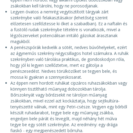
zsákokban kell tárolni, hogy ne porosodjanak.
Legyen óvatos a nemrég vegytisztított tárgyak zárt
szekrénybe való felakasztásakor (lehetőség szerint
előzetesen szellőztesse ki őket a szabadban). Ez a naftalin és
a füstölő rudak szekrénybe tételére is vonatkozik, mivel a
légzőszerveket potenciálisan irritáló gázokat árasztanak
magukból.
A penészspórák kedvelik a sötét, nedves búvóhelyeket, ezért
az ágyneműs szekrény négycsillagos hotel számukra. A ruhák
szekrényben való tárolása praktikus, de gondoskodjon róla,
hogy jól ki legyen szellőztetve, mert ez gátolja a
penészesedést. Nedves törülközőket se tegyen bele, és
mossa ki gyakran a szennyeskosarat.
Az éppen nem hordott ruhákat cipzáros ruhazsákokban vagy
könnyen tisztítható műanyag dobozokban tárolja.
Bőrszoknyát vagy bőrdzsekit ne tároljon műanyag
zsákokban, mivel ezzel azt kockáztatja, hogy sejtkultúra-
tenyészetté válnak, mint egy Petri-csésze. Vegyen egy bőrből
készült ruhadarabot, tegye bele egy műanyag zsákba,
engedjen bele párát és levegőt, majd néhány hét múlva
tegye be egy sötét szekrénybe. Az eredmény: egy drága
fiaskó - egy megpenészedett bőrruha.