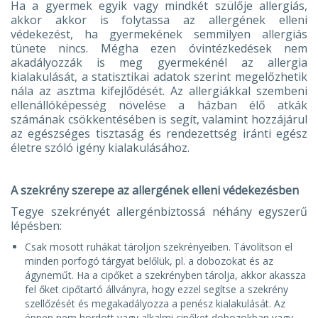
Ha a gyermek egyik vagy mindkét szülője allergiás,
akkor akkor is folytassa az allergének elleni
védekezést, ha gyermekének semmilyen allergiás
tünete nincs. Mégha ezen óvintézkedések nem
akadályozzák is meg gyermekénél az allergia
kialakulását, a statisztikai adatok szerint megelőzhetik
nála az asztma kifejlődését. Az allergiákkal szembeni
ellenállóképesség növelése a házban élő atkák
számának csökkentésében is segít, valamint hozzájárul
az egészséges tisztaság és rendezettség iránti egész
életre szóló igény kialakulásához.
A szekrény szerepe az allergének elleni védekezésben
Tegye szekrényét allergénbiztossá néhány egyszerű
lépésben:
Csak mosott ruhákat tároljon szekrényeiben. Távolítson el
minden porfogó tárgyat belőlük, pl. a dobozokat és az
ágyneműt. Ha a cipőket a szekrényben tárolja, akkor akassza
fel őket cipőtartó állványra, hogy ezzel segítse a szekrény
szellőzését és megakadályozza a penész kialakulását. Az
éppen nem hordott vagy alkalmi cipőket dobozokban vagy