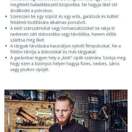
megfelelő hulladékkezelő központba. Ne hagyja őket ott
árválkodni a polcokon.
Szerezzen be egy söprűt és egy erős, garázsok és kültéri
felületek tisztítására alkalmas porszívót.
A kerti szerszámokat vagy tornaeszközöket ne rakja el
nedvesen zárt dobozokba vagy tárolókba, hanem előbb
szárítsa meg őket.
A tárgyak tárolására használjon nyitott fémpolcokat. Ne a
földön tárolja a dobozokat és más tárgyakat.
A garázsban legyen hely a „kinti" cipők számára. Szokja meg,
hogy ezen a bizonyos helyen hagyja füves, nedves, sáros
vagy piszkos cipőjét.