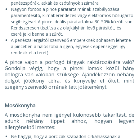
penészspórák, atkák és csótányok számára.
Nagyon fontos a pince páratartalmának szabályozása
páramentesítő, klímaberendezés vagy elektromos hősugárzó
segítségével. A pince ideális páratartalma 30-50% között van.
Rendszeresen tisztítsa az olajkályhán lévő párásítót, és
cserélje ki benne a szűrőt.
A penészallergiától szenvedő embereknek sohasem lehetne
a pincében a hálószobája (igen, egyesek éppenséggel így
rendezik el a teret).
A pince vajon a porfogó tárgyak raktározására való?
Gondolja végig, hogy a pincei lomok közül hány
dologra van valóban szüksége. Ajándékozzon néhány
dolgot jótékony célra, és könyvelje el őket, mint
szegény szenvedő orrának tett jótéteményt.
Mosókonyha
A mosókonyha nem igényel különösebb takarítást, de
adunk néhány tippet ahhoz, hogyan legyen
allergénektől mentes:
Ne hagyja, hogy a porcicák szabadon cirkálhassanak a