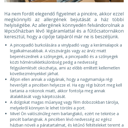
Ha nem fordít elegendő figyelmet a pincére, akkor ezzel
megkönnyíti az allergének bejutását a ház többi
helyiségébe. Az allergének könnyedén felvándorolnak a
lépcsőházban lévő légáramlattal és a fűtőcsatornákon
keresztül, hogy a cipője talpáról már ne is beszéljünk.
A pincepadló burkolására a vinylpadló vagy a kerámialapok a
legalkalmasabbak. A vízszivárgás vagy az árvíz miatt
bepenészednek a szőnyegek, a pincepadló és a szőnyegek
közti hőmérsékletkülönbség pedig a nedvesség
felgyülemlését okozhatja, ami az előbb említett kellemetlen
következményekkel járhat.
Álljon ellen annak a vágyának, hogy a nagymamája régi
heverőjét a pincében helyezze el. Ha egy régi bútort meg kell
tartania a rokonok miatt, akkor fontolja meg annak
átalakítását vagy kárpitozását.
A dolgokat magas műanyag vagy fém dobozokban tárolja,
melyekről könnyen le lehet törölni a port.
Mivel Ön valószínűleg nem barlanglakó, ezért ne tekintse a
pincét barlangnak. A pincében lévő nedvesség az egész
házban növeli a páratartalmat, és kitűnő feltételeket teremt a