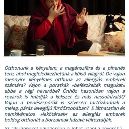
Otthonunk a kényelem, a magánszféra és a pihenés
tere, ahol megfeledkezhetünk a külső világról. De vajon
mennyire kényelmes otthona az allergiás emberek
számára? Vajon a poratkák »befészkelték magukat«
ebbe a régi heverőbe? Önhöz hasonlóan vajon a
rovarok is imádják a kekszet és más nassolnivalót?
Vajon a penészspórák is szívesen tartózkodnak a
meleg, párás levegőjű fürdőszobában? E láthatatlan és
nemkívánatos »lakótársak« az allergiás emberek
boldog otthonát a borzalmak házává változtatják.
Az allergéneket egyszerűen ki lehet irtani a heverőből,