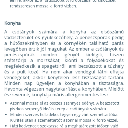
lennie, akkor az a fürdőszoba. A fürdőszabai törülközőket
rendszeresen mossa ki forró vízben.
Konyha
A csótányok számára a konyha az elsőszámú
vadászterület és gyülekezőhely, a penészspórák pedig
a hűtőszekrényben és a környékén található párás
levegőben érzik jól magukat. Az ember a csótányok és
penészspórák minden igényét kielégíti, hiszen
szétszórja a morzsákat, kiönti a folyadékokat és
megfeledkezik a spagettiről, ami becsúszott a tűzhely
és a pult közé. Ha nem akar vendégül látni effajta
vendégeket, akkor kénytelen lesz tisztaságot tartani.
Minden nap ügyeljen a konyhában a tisztaságra.
Havonta végezzen nagytakarítást a konyhában. Mielőtt
észrevenné, konyhája máris allergénmentes lesz.
Azonnal mossa el az összes szennyes edényt. A beáztatott
piszkos serpenyő ideális terep a csótányok számára.
Minden szerves hulladékot tegyen egy zárt szeméttartóba.
Kiürítés után a szeméttartót azonnal mossa ki forró vízzel.
Házi kedvenceit szoktassa rá a meghatározott időben való