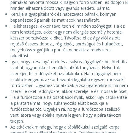
párnákat havonta mossa ki nagyon forró vízben, és dobjon ki
minden elhasználódott vagy gyanús eredetű párnát.
Kerülje a gyapjútakarók és habszivacs párnák, könnyen
bepenészedő párnák és matracok használatát.
Ha lehetséges, akkor távolítson el minden szőnyeget. Ha ez
nem lehetséges, akkor egy nem allergiás személy hetente
kétszer porszívózza ki őket. Távolítsa el az ágy alól az ott
rejtőző összes dobozt, régi cipőt, apróságot és hulladékot,
melyek összegyűjtik a port és nehezítik a rendszeres
takarítást.
Igaz, hogy a zsalugáterek és a súlyos függönyök besötétítik a
szobát, ugyanakkor bennük is atkák tanyáznak. Helyettük
szereljen fel redőnyöket az ablakokra. Ha a függönyt nem
szokta leengedni, akkor havonta legalább egyszer mossa ki
forró vízben. Ugyanez vonatkozik a zsalugáterekre is: ha nem
cseréli le őket redőnyökre, akkor szerelje le és mossa le őket.
Ha a fürdőszoba a hálószobából nyílik, akkor úgy csökkentse
a páratartalmát, hogy zuhanyozás előtt becsukja a
fürdőszobaajtót. Ügyeljen rá, hogy a fürdőszoba szellőző
ventilátora vagy ablaka nyitva legyen, hogy a pára távozni
tudjon.
Az atkáknak mindegy, hogy a táplálékukul szolgáló korpa
embertől vagy állattól származik-e. Csökkentse a korpa