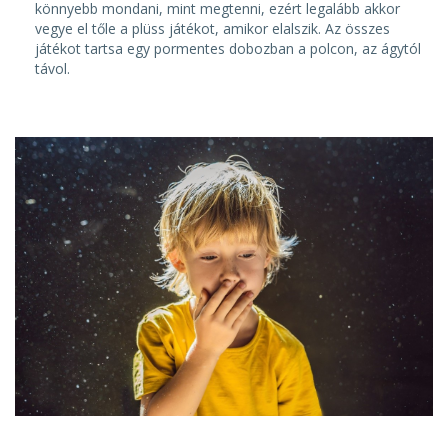
könnyebb mondani, mint megtenni, ezért legalább akkor
vegye el tőle a plüss játékot, amikor elalszik. Az összes
játékot tartsa egy pormentes dobozban a polcon, az ágytól
távol.