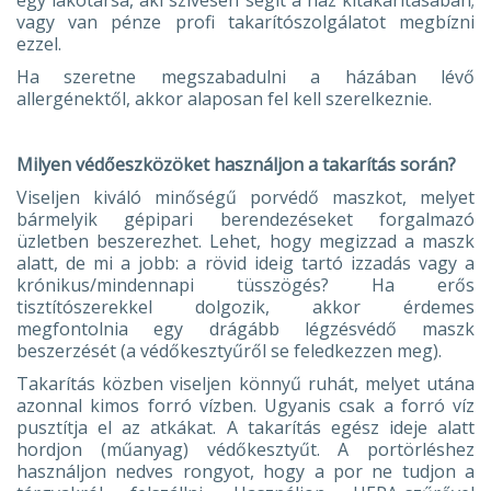
vagy van pénze profi takarítószolgálatot megbízni
ezzel.
Ha szeretne megszabadulni a házában lévő
allergénektől, akkor alaposan fel kell szerelkeznie.
Milyen védőeszközöket használjon a takarítás során?
Viseljen kiváló minőségű porvédő maszkot, melyet
bármelyik gépipari berendezéseket forgalmazó
üzletben beszerezhet. Lehet, hogy megizzad a maszk
alatt, de mi a jobb: a rövid ideig tartó izzadás vagy a
krónikus/mindennapi tüsszögés? Ha erős
tisztítószerekkel dolgozik, akkor érdemes
megfontolnia egy drágább légzésvédő maszk
beszerzését (a védőkesztyűről se feledkezzen meg).
Takarítás közben viseljen könnyű ruhát, melyet utána
azonnal kimos forró vízben. Ugyanis csak a forró víz
pusztítja el az atkákat. A takarítás egész ideje alatt
hordjon (műanyag) védőkesztyűt. A portörléshez
használjon nedves rongyot, hogy a por ne tudjon a