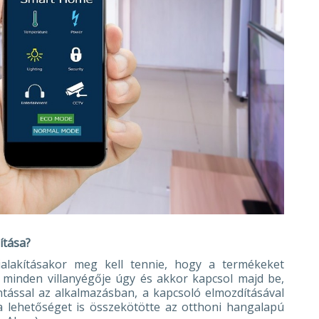
ítása?
ialakításakor meg kell tennie, hogy a termékeket
k minden villanyégője úgy és akkor kapcsol majd be,
ntással az alkalmazásban, a kapcsoló elmozdításával
a lehetőséget is összekötötte az otthoni hangalapú