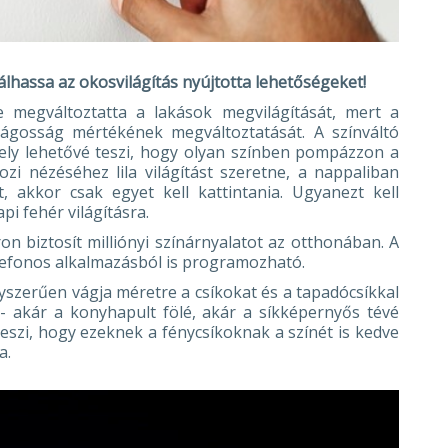
lhassa az okosvilágítás nyújtotta lehetőségeket!
 megváltoztatta a lakások megvilágítását, mert a
lágosság mértékének megváltoztatását. A színváltó
ly lehetővé teszi, hogy olyan színben pompázzon a
zi nézéséhez lila világítást szeretne, a nappaliban
, akkor csak egyet kell kattintania. Ugyanezt kell
pi fehér világításra.
n biztosít milliónyi színárnyalatot az otthonában. A
lefonos alkalmazásból is programozható.
yszerűen vágja méretre a csíkokat és a tapadócsíkkal
e - akár a konyhapult fölé, akár a síkképernyős tévé
eszi, hogy ezeknek a fénycsíkoknak a színét is kedve
a.