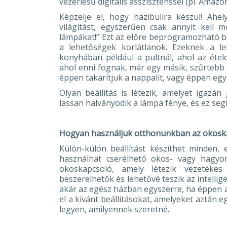
vezérlésű digitális asszisztenssel (pl. Amazon
Képzelje el, hogy házibulira készül! Ahe
világítást, egyszerűen csak annyit kell
lámpákat!” Ezt az előre beprogramozható beá
a lehetőségek korlátlanok. Ezeknek a l
konyhában például a pultnál, ahol az ételek
ahol enni fognak, már egy másik, szűrtebb fé
éppen takarítjuk a nappalit, vagy éppen eg
Olyan beállítás is létezik, amelyet igazá
lassan halványodik a lámpa fénye, és ez segí
Hogyan használjuk otthonunkban az okosk
Külön-külön beállítást készíthet minden, 
használhat cserélhető okos- vagy hagyo
okoskapcsoló, amely létezik vezetékes
beszerelhetők és lehetővé teszik az intellig
akár az egész házban egyszerre, ha éppen a
el a kívánt beállításokat, amelyeket aztán e
legyen, amilyennek szeretné.