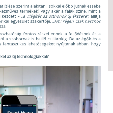
t ízlése szerint alakítani, sokkal előbb jutnak eszébe
kézműves termékek) vagy akár a falak színe, mint a
i kezdett –
„a világítás az otthonok új ékszere”,
állítja
rikai egyesület szakértője.
„Ami régen csak hasznos
zzá.
mozhatóság fontos részei ennek a fejlődésnek és a
l a szobornak is beillő csillárokig. De az égők és a
s fantasztikus lehetőségeket nyújtanak abban, hogy
el az új technológiákkal?