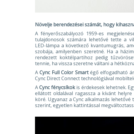
Növelje berendezései számát, hogy kihaszná
A fényerőszabályozó 1959-es megjelenése
tulajdonosok számára lehetővé tette a vi
LED-lámpa a következő kvantumugrás, ame
szobája, amilyenben szeretné. Ha a házimo
rendezett koktélpartihoz pedig tűzvöröset
tennie, ha vissza szeretne váltani a hétközna
A
Cync Full Color Smart
égő elfogadható áro
Cync Direct Connect technológiával mobilte
A
Cync fénycsíkok
is érdekesek lehetnek. Eg
ellátott oldalával ragassza a kívánt helyr
köré. Ugyanaz a Cync alkalmazás lehetővé t
szerint, egyetlen kattintással megváltoztass