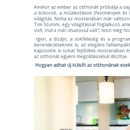
Amikor az ember az otthonát próbálja a sajá
a bútorok, a műalkotások (festmények és 
világítás. Noha ez mostanában már változn
Tim Stumm, egy világítással foglalkozó ame
volt, mára már divatossá vált”
, teszi még ho
Igen, a dizájn, a sokféleség és a progra
berendezéseknek is, az elegáns falilámpáktó
kapcsolók is sokat fejlődtek mostanában é
az otthonát egyéni megoldásokkal díszítse.
Hogyan adhat új külsőt az otthonának ezekk