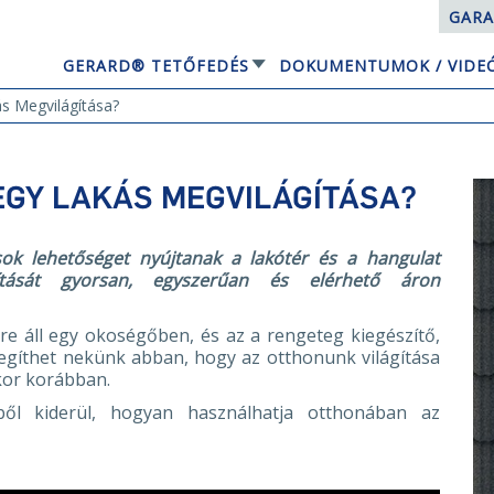
GARA
GERARD® TETŐFEDÉS
DOKUMENTUMOK / VIDE
EQUBE NAPELEMES TETŐRENDSZER
s Megvilágítása?
EGY LAKÁS MEGVILÁGÍTÁSA?
ok lehetőséget nyújtanak a lakótér és a hangulat
gítását gyorsan, egyszerűan és elérhető áron
kre áll egy okoségőben, és az a rengeteg kiegészítő,
egíthet nekünk abban, hogy az otthonunk világítása
kor korábban.
ből kiderül, hogyan használhatja otthonában az