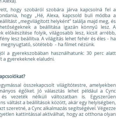
 Alexa).
lyett, hogy szobáról szobára járva kapcsolná fel a
 mondania, hogy „Hé, Alexa, kapcsold buli módba a
llítást „megvilágított helyként” találja majd meg, és
ehetőségeknek a beállítása igazán könnyű lesz. A
 előkészítése folyik, világosabb lesz, kicsit arrébb,
ny lesz beállítva. A világítás lehet fehér és éles - ha
y megnyugtató, sötétebb - ha filmet nézünk.
n jól a gyerekszobában használhatunk: 30 perc alatt
t a gyerekeknek elaludni.
apcsolókat?
egymással összekapcsolt világítótestre, amelyekben
mányos égőket. Jó választás lehet például a Cync
 és vezeték nélküli változatban is. Egyszerűen
ens váltást a beállítások között, akár egy helyiségben,
zt szeretné, a Cync alkalmazás segítségével. Végezze
gyetlen kattintással aktiválhat, hogy az otthona olyan