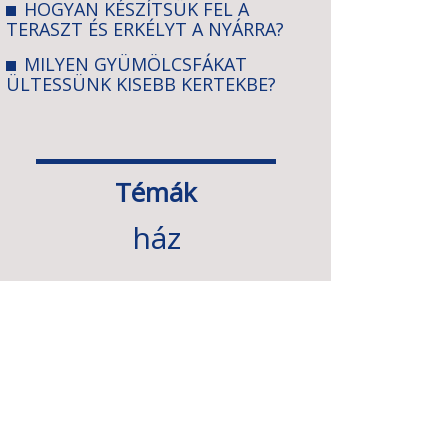
HOGYAN KÉSZÍTSÜK FEL A
TERASZT ÉS ERKÉLYT A NYÁRRA?
MILYEN GYÜMÖLCSFÁKAT
ÜLTESSÜNK KISEBB KERTEKBE?
Témák
ház