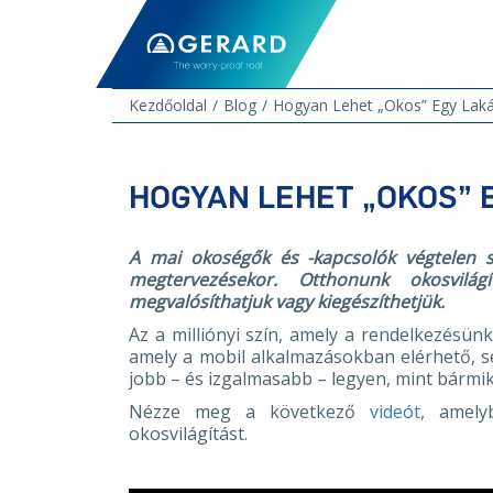
Kezdőoldal
Blog
Hogyan Lehet „okos” Egy Laká
HOGYAN LEHET „OKOS” 
A mai okoségők és -kapcsolók végtelen s
megtervezésekor. Otthonunk okosvilá
megvalósíthatjuk vagy kiegészíthetjük.
Az a milliónyi szín, amely a rendelkezésün
amely a mobil alkalmazásokban elérhető, s
jobb – és izgalmasabb – legyen, mint bármi
Nézze meg a következő
videót
, amely
okosvilágítást.