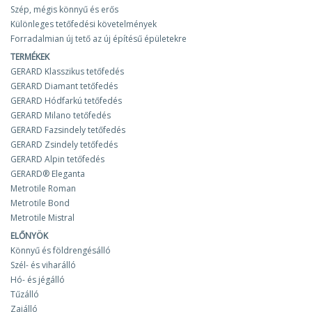
this.
Szép, mégis könnyű és erős
In most cases, when replacing a roof with Gerard, it is
Különleges tetőfedési követelmények
not necessary to change the rafter system, as our tiles
Forradalmian új tető az új építésű épületekre
are so lightweight that even an old and weak structure
TERMÉKEK
can support them. Moreover, Gerard can often be
GERARD Klasszikus tetőfedés
installed over an existing roof — and that is usually
GERARD Diamant tetőfedés
what is done.
GERARD Hódfarkú tetőfedés
GERARD Milano tetőfedés
GERARD Fazsindely tetőfedés
GERARD Zsindely tetőfedés
GERARD Alpin tetőfedés
GERARD® Eleganta
Metrotile Roman
Metrotile Bond
Metrotile Mistral
ELŐNYÖK
Könnyű és földrengésálló
Szél- és viharálló
Hó- és jégálló
Tűzálló
Zajálló