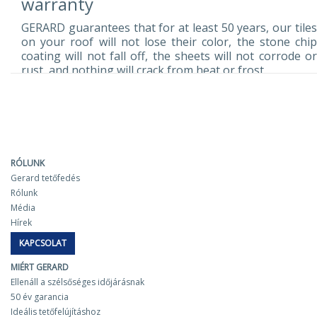
warranty
GERARD guarantees that for at least 50 years, our tiles
on your roof will not lose their color, the stone chip
coating will not fall off, the sheets will not corrode or
rust, and nothing will crack from heat or frost.
Gerard tiles withstand the harsh climate without any
consequences.
The first Gerard roofs were installed over 55 years
ago and are still in excellent condition.
Seamless installation at temperatures down to -15°C. Frost
resistance up to -80°C.
RÓLUNK
Horizontal fastening with 8 nails per panel. Very high wind
Gerard tetőfedés
resistance (tested under wind load equivalent to hurricane
Rólunk
speeds of 160 km/h).
Média
Maintains integrity and color in all weather conditions.
Hírek
Even if dirt accumulates on the surface of the tiles, flora
KAPCSOLAT
cannot penetrate beyond the base layer.
The best roof for the re-roofing
MIÉRT GERARD
Re-roofing is truly our strong suit. Up to 45% of all
Ellenáll a szélsőséges időjárásnak
Gerard tiles on the European market are purchased
50 év garancia
specifically for re-roofing, and there are reasons for
Ideális tetőfelújításhoz