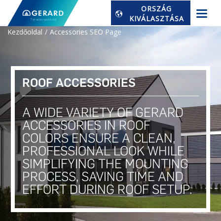
ORSZÁG
KIVÁLASZTÁSA
Kezdőoldal
Accessories SEO Page
ROOF ACCESSORIES
A WIDE VARIETY OF GERARD
ACCESSORIES IN ROOF
COLORS ENSURE A CLEAN,
PROFESSIONAL LOOK WHILE
SIMPLIFYING THE MOUNTING
PROCESS, SAVING TIME AND
EFFORT DURING ROOF SETUP.