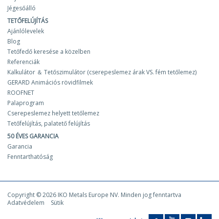
Jégesőálló
TETŐFELÚJÍTÁS
Ajánlólevelek
Blog
Tetőfedő keresése a közelben
Referenciák
Kalkulátor ＆ Tetőszimulátor (cserepeslemez árak VS. fém tetőlemez)
GERARD Animációs rövidfilmek
ROOFNET
Palaprogram
Cserepeslemez helyett tetőlemez
Tetőfelújítás, palatető felújítás
50 ÉVES GARANCIA
Garancia
Fenntarthatóság
Copyright © 2026 IKO Metals Europe NV. Minden jog fenntartva
Adatvédelem
Sütik